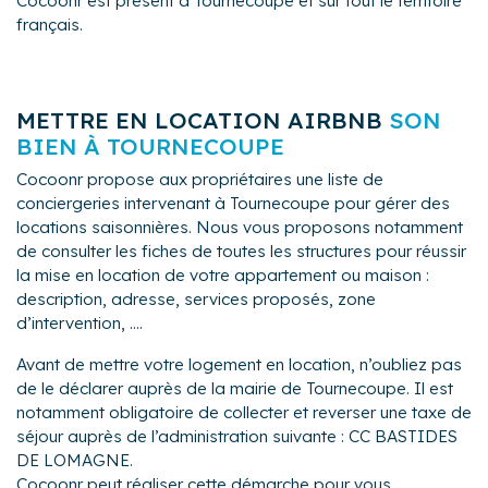
Cocoonr est présent à Tournecoupe et sur tout le territoire
CHECK-IN / CHECK-OUT
français.
- Assurer la gestion de l'intendance et la sécurité du
bien.
- Superviser, Contrôler et Assurer les divers
METTRE EN LOCATION AIRBNB
SON
intervenants en coordination.
- Inspection régulière de la propriété, afin de détecter
BIEN À TOURNECOUPE
les dommages ou signes d'usure et effectuer les
Cocoonr propose aux propriétaires une liste de
rotations
conciergeries intervenant à Tournecoupe pour gérer des
- Proposer un panier d'accueil aux locataires
locations saisonnières. Nous vous proposons notamment
- Créer, Diffuser et communiquer sur votre bien.
de consulter les fiches de toutes les structures pour réussir
- Maximiser l'occupation locative en faisant la
la mise en location de votre appartement ou maison :
promotion de l'hébergement selon les conditions du
description, adresse, services proposés, zone
marché.
d’intervention, ....
- Garantir un lancement et une mise en place
d'excellence pour votre bien.
Avant de mettre votre logement en location, n’oubliez pas
-Entretenir vos extérieurs avec notre Artisan
de le déclarer auprès de la mairie de Tournecoupe. Il est
Paysagiste Local. ( devis établis avec le p
notamment obligatoire de collecter et reverser une taxe de
prestataire, accord en amont avec le propriétaire. )
séjour auprès de l’administration suivante : CC BASTIDES
- Accès à notre carnet de professionnels pour
DE LOMAGNE.
l'entretien de votre bien
Cocoonr peut réaliser cette démarche pour vous.