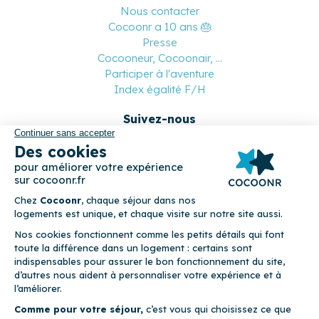
Nous contacter
Cocoonr a 10 ans 🎂
Presse
Cocooneur, Cocoonair, ...
Participer à l'aventure
Index égalité F/H
Suivez-nous
Paiement sécurisé
© 2026 Cocoonr –
Mentions légales
–
Conditions générales de
location
–
CGU
–
Politique de confidentialité
–
Politique de