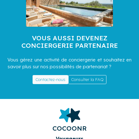
VOUS AUSSI DEVENEZ
CONCIERGERIE PARTENAIRE
Vous gérez une activité de conciergerie et souhaitez en
savoir plus sur nos possibilités de partenariat ?
Contactez-nous
Consulter la FAQ
COCOONR
Voyageurs