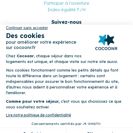
Participer à l'aventure
Index égalité F/H
Suivez-nous
Paiement sécurisé
© 2026 Cocoonr –
Mentions légales
–
Conditions générales de
location
–
CGU
–
Politique de confidentialité
–
Politique de
cookies
Cocoonr est conçu et développé à Rennes 🇫🇷