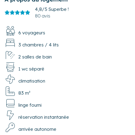
4,8/5
Superbe !
80 avis
6 voyageurs
3 chambres
/
4 lits
2 salles de bain
1 wc séparé
climatisation
83 m²
linge fourni
réservation instantanée
arrivée autonome