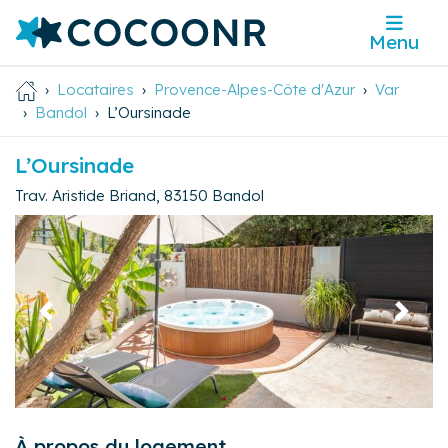
Menu
Locataires
Provence-Alpes-Côte d'Azur
Var
Bandol
L’Oursinade
L’Oursinade
Trav. Aristide Briand
,
83150
Bandol
Précédent
Suivan
À propos du logement