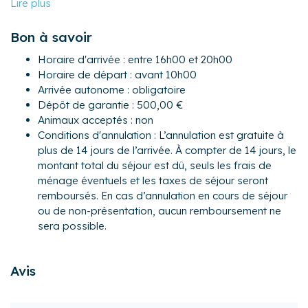
- Chambre 2 : 2 lits simples préparés en 1 lit de 160x190
- Chambre 3 : un lit queen-size (160x190), une salle d'eau
Bon à savoir
avec douche à l'italienne
- Une salle d'eau avec douche à l'italienne et colonne à
Horaire d'arrivée : entre 16h00 et 20h00
jets.
Horaire de départ : avant 10h00
- Un WC séparé
Arrivée autonome : obligatoire
Dépôt de garantie : 500,00 €
Extérieur :
Animaux acceptés : non
- Un jacuzzi 6 places disponible toute l’année
Conditions d'annulation : L’annulation est gratuite à
- Un beau jardin de 90 m²
plus de 14 jours de l’arrivée. À compter de 14 jours, le
- Une terrasse de 23m² exposée sud avec tonnelle et
montant total du séjour est dû, seuls les frais de
mobilier pour profiter des beaux jours
ménage éventuels et les taxes de séjour seront
- Une douche solaire
remboursés. En cas d’annulation en cours de séjour
Pour encore plus de confort, les propriétaires ont décidé
ou de non-présentation, aucun remboursement ne
d’investir dans les équipements complémentaires
sera possible.
suivants : lave-linge, lit bébé, plancha, table et fer à
repasser.
Avis
La maison est idéalement située à Bandol, à proximité
immédiate du port, dans un environnement très agréable