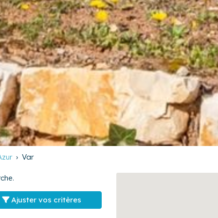
Azur
Var
che.
Ajuster vos critères