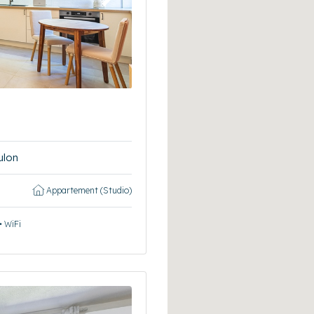
Suivant
ulon
Appartement (Studio)
• WiFi