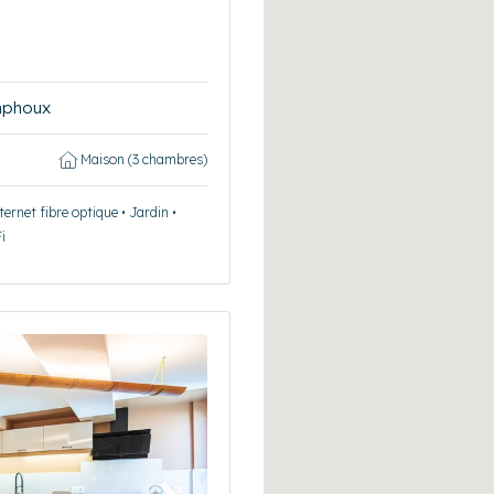
mphoux
Maison (3 chambres)
ernet fibre optique • Jardin •
i