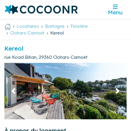
Menu
Locataires
Bretagne
Finistère
Clohars-Carnoët
Kereol
Kereol
rue Koad Bihan
,
29360
Clohars-Carnoët
Précédent
Suivan
À propos du logement