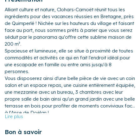
Alliant culture et nature, Clohars-Carnoët réunit tous les
ingrédients pour des vacances réussies en Bretagne, près
de Quimperlé ! Nichée sur les hauteurs du village et faisant
face au port, nous sommes prêts à parier que vous serez
séduit par le panorama qu'offre cette sublime maison de
200 m².
Spacieuse et lumineuse, elle se situe à proximité de toutes
commodités et activités ce qui en fait l'endroit idéal pour
une escapade en famille ou entre amis jusqu'à 8
personnes.
Vous disposerez ainsi d'une belle pièce de vie avec un coin
salon et un espace repas, une cuisine entièrement équipée,
une mezzanine avec un bureau, 3 chambres avec leur
propre salle de bain ainsi qu'un grand jardin avec une belle
terrasse en bois pour profiter de moments conviviaux face
à l'Anse de Doëlan !
La maison :
Le logement se compose de la manière suivante :
Bon à savoir
Au rez-de-chaussée :