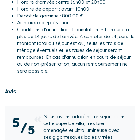
Horaire d'arrivée : entre 16h00 et 20h00
- Une belle pièce de vie lumineuse grâce aux grandes
Horaire de départ : avant 10h00
baies vitrées, avec un coin salon doté d'un canapé et de
Dépôt de garantie : 800,00 €
fauteuils, d'une télévision, une table basse, ainsi qu'un
Animaux acceptés : non
espace repas, une belle cheminée décorative, une table à
Conditions d'annulation : L’annulation est gratuite à
manger pouvant accueillir jusqu'à 6 convives.
plus de 14 jours de l’arrivée. À compter de 14 jours, le
- Une cuisine ouverte sur le salon, accessible par 4
montant total du séjour est dû, seuls les frais de
marches et disposant d'une table à manger avec 4
ménage éventuels et les taxes de séjour seront
assises. Elle est entièrement équipée : réfrigérateur, lave-
remboursés. En cas d’annulation en cours de séjour
vaisselle, congélateur, four, plaques à induction, micro-
ou de non-présentation, aucun remboursement ne
ondes, grille-pain, bouilloire, cafetière à filtre..
sera possible.
À l'étage :
- Une mezzanine avec un espace bureau et un couloir
Avis
desservant :
- Chambre 1 : lit Double (140x190), de grandes armoires,
des fauteuils, ainsi qu'une salle de bain attenante, ouverte
sur la chambre avec une baignoire, une double vasque et
 notre séjour dans
Wonderful house. Grea
5
un WC.
/
, très bien
the small village and 
5
- Chambre 2 : lit Queen-Size, de grandes armoires, des
a lumineuse avec
- on foot and in a car.
fauteuils ainsi qu'une salle d'eau attenante, ouverte sur la
baies vitrées.
chambre avec une douche, une double vasque et un WC.