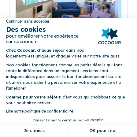
Précédent
Suivant
La Cabine Bleue
(9)
3 Corniche de la Plage, bâtiment Balancine,
Résidence des Néréides 29950 Bénodet
3
Appartement (Studio)