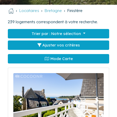
Locataires
Bretagne
Finistère
239
logements correspondent à votre recherche.
Trier par :
Notre sélection
Ajuster vos critères
Mode Carte
Précédent
Suivant