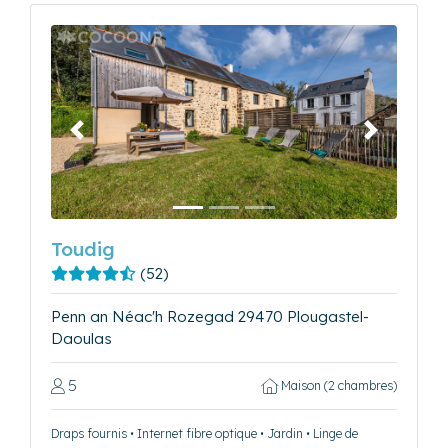
Précédent
Suivant
Toudig
(52)
Penn an Néac'h Rozegad 29470 Plougastel-
Daoulas
5
Maison (2 chambres)
Draps fournis • Internet fibre optique • Jardin • Linge de