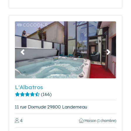
Précédent
Suivant
L'Albatros
(166)
11 rue Dixmude 29800 Landerneau
4
Maison (1 chambre)