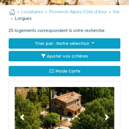
Locataires
Provence-Alpes-Côte d'Azur
Var
Lorgues
25
logements correspondent à votre recherche.
Trier par :
Notre sélection
Ajuster vos critères
Mode Carte
Précédent
Suivant