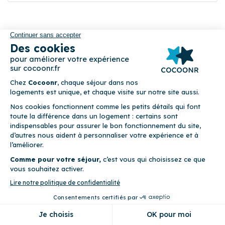
COCOONR
Voyageurs
Pourquoi réserver sur Cocoonr ?
Cocoonr Collection
Nos destinations
Propriétaires
Les offres Cocoonr
Comparez nos offres
Mon compte propriétaire
Parrainez vos proches
Cocoonr X Espaces Atypiques
Magazine