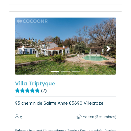
Précédent
Suivant
Villa Triptyque
(7)
93 chemin de Sainte Anne 83690 Villecroze
6
Maison (3 chambres)
Balcon • Internet fibre optique • Jardin • Parking privé • Piscine