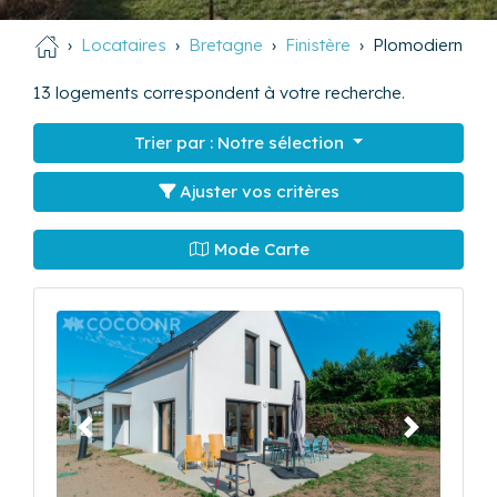
Locataires
Bretagne
Finistère
Plomodiern
13
logements correspondent à votre recherche.
Trier par :
Notre sélection
Ajuster vos critères
Mode Carte
Précédent
Suivant