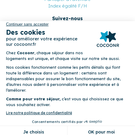
Index égalité F/H
Suivez-nous
Paiement sécurisé
© 2026 Cocoonr –
Mentions légales
–
Conditions générales de
location
–
CGU
–
Politique de confidentialité
–
Politique de
cookies
Cocoonr est conçu et développé à Rennes 🇫🇷