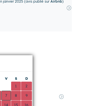
 proximité ainsi que la gare.
 à apporter mais qui n'empêchent pas
5
(avis publié sur
Airbnb
)
 pour votre séjour et d’avoir pris le
 Nous sommes ravis que vous ayez
a luminosité, le calme, l’espace, et la
ue sa proximité avec les commerces et
Suivant
s améliorations possibles et serions
n peu plus. Vos retours sont très
nt à toujours mieux répondre aux
à partager plus de détails sur les