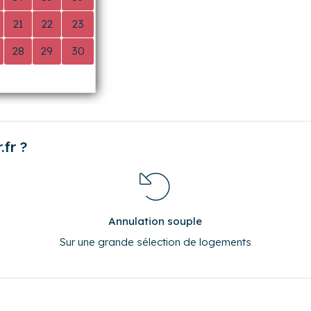
 accueillir à nouveau lors d’un prochain
V
S
D
0
1
2
7
8
9