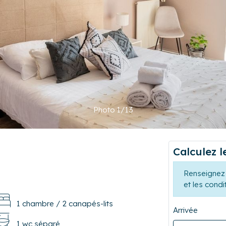
Photo 1/13
Calculez l
Renseignez 
et les condi
1 chambre
/
2 canapés-lits
Arrivée
1 wc séparé