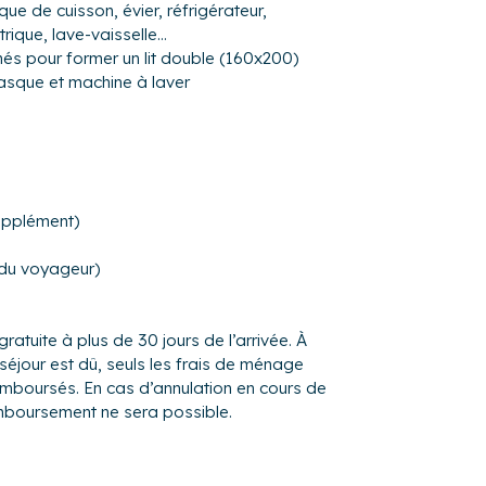
ue de cuisson, évier, réfrigérateur,
ctrique, lave-vaisselle…
és pour former un lit double (160x200)
vasque et machine à laver
urrez garer dans le parking privé en sous-
upplément)
 voici quelques informations qui pourront
 du voyageur)
 à 500 m (7 min à pied) et 900 m (5 min en
et B ainsi que les ligne de bus C1, 11, 12 et
gratuite à plus de 30 jours de l’arrivée. À
tière de Rennes à 500 m (7 min à pied) et
séjour est dû, seuls les frais de ménage
remboursés. En cas d’annulation en cours de
 à 8 km (20 min en voiture), aéroport de
mboursement ne sera possible.