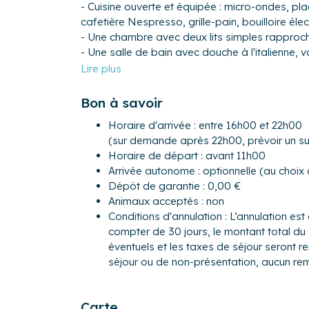
- Cuisine ouverte et équipée : micro-ondes, plaq
cafetière Nespresso, grille-pain, bouilloire éle
- Une chambre avec deux lits simples rapproch
- Une salle de bain avec douche à l'italienne, 
- WC séparé
Transports :
Bon à savoir
Si vous choisissez de venir en voiture, vous po
sol.
Horaire d'arrivée : entre 16h00 et 22h00
(sur demande après 22h00, prévoir un s
Pour ce qui est des autres modes de transport,
Horaire de départ : avant 11h00
vous être utiles :
Arrivée autonome : optionnelle (au choix
- Transport en commun : L'arrêt de métro Gare
Dépôt de garantie : 0,00 €
voiture), vous y trouverez les lignes de métro A 
Animaux acceptés : non
C2
Conditions d'annulation : L’annulation est 
- Gare la plus proche : Gare ferroviaire et rou
compter de 30 jours, le montant total du 
900 m (5 min en voiture)
éventuels et les taxes de séjour seront 
- Aéroport le plus proche : Aéroport de Rennes
séjour ou de non-présentation, aucun re
Nantes à 130 km (1h30 en voiture).
Autres remarques :
Carte