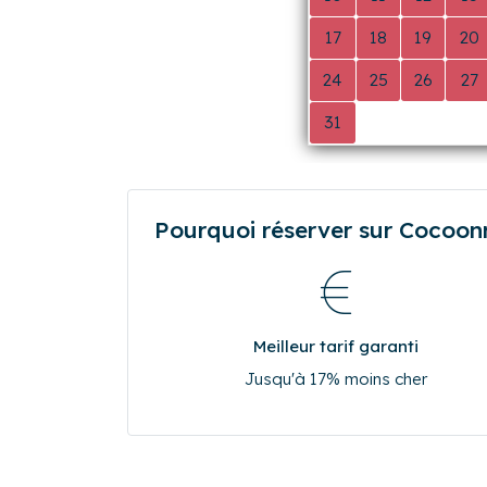
Nous espérons avoir le plaisir de vous
séjour.
Cordialement,
L’équipe Cocoonr
Disponibilités
Août 2026
L
M
M
J
0
0
0
0
3
4
5
6