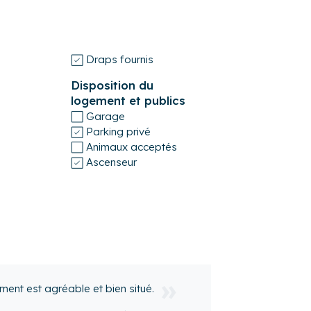
llez noter que les clés se trouvent dans un
es du logement, soit environ 7 minutes à
Draps fournis
Disposition du
logement et publics
Garage
Parking privé
Animaux acceptés
Ascenseur
très bien passé. C'est un bel
me, spacieux, bien decoré et très bien