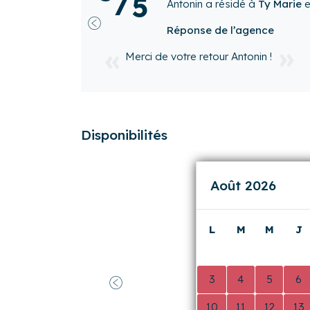
/
5
équipé. Les commerces sont à
Quelques améliorations sont
de passer un bon séjour.
Isabelle
a résidé à
Ty Marie
en
janvier 202
Réponse de l’agence
Bonjour Isabelle,
Merci beaucoup d’avoir choisi Ty Marie
temps de partager vos impressions.
passé un agréable séjour et apprécié l
décoration de l’appartement, ainsi q
Précédent
la gare.
Nous notons votre mention de quelque
ravis que vous puissiez nous en dire u
précieux pour nous, car ils nous aide
attentes de nos hôtes. N’hésitez pas 
points qui pourraient être améliorés.