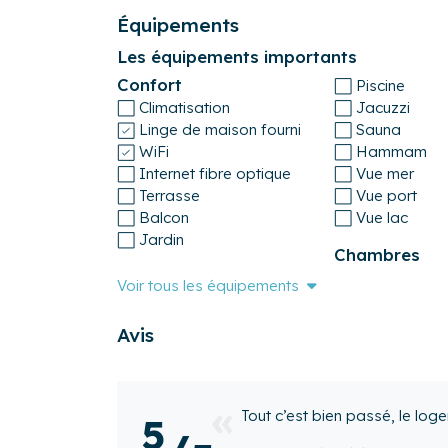
16h. Si vous choisissez l’arrivée autonome, veui
Équipements
endroit sécurisé par un code, situé à 550 mètr
pied.
Les équipements importants
Confort
Piscine
Numéro d'enregistrement
Climatisation
Jacuzzi
35238000330A1
Linge de maison fourni
Sauna
WiFi
Hammam
Internet fibre optique
Vue mer
Terrasse
Vue port
Balcon
Vue lac
Jardin
Chambres
Voir tous les équipements
Avis
Notre séjour à Ty Marie s'est 
5
appartement lumineux, au cal