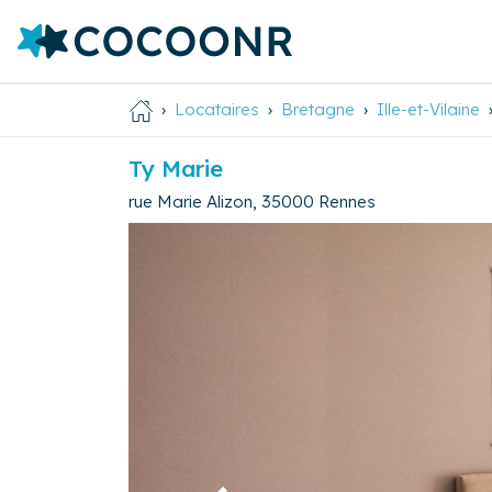
Locataires
Bretagne
Ille-et-Vilaine
Ty Marie
rue Marie Alizon
,
35000
Rennes