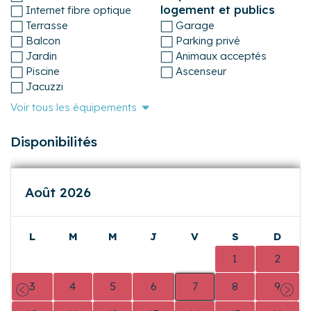
logement et publics
Internet fibre optique
Cocoonr-les-mesanges-bleues-au-soleil-breton-15706 ( 2
Terrasse
Garage
personnes )
Balcon
Parking privé
Jardin
Animaux acceptés
Cocoonr-les-pinsons-au-soleil-breton-15709 ( 4
Piscine
Ascenseur
personnes )
Jacuzzi
Cocoonr-les-tourterelles-au-soleil-breton-15710 ( 4
Voir tous les équipements
personnes )
Disponibilités
Août 2026
L
M
M
J
V
S
D
0
0
0
0
0
1
2
3
4
5
6
7
8
9
Précédent
Suiva