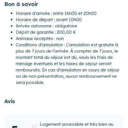
Bon à savoir
L'appartement est idéalement situé à Saint-Nic, dans un
environnement très agréable. Vous pourrez bénéficier à
Horaire d'arrivée : entre 16h00 et 20h00
proximité de tous les commerces essentiels mais aussi de
Horaire de départ : avant 10h00
boutiques, restaurants, bars, marché...
Arrivée autonome : obligatoire
Dépôt de garantie : 200,00 €
Activités :
Animaux acceptés : non
– La plage de Pentrez d’environ 3 km est moins fréquentée
Conditions d'annulation : L’annulation est gratuite à
que celles des grandes stations balnéaires, offrant un
plus de 7 jours de l’arrivée. À compter de 7 jours, le
cadre idéal pour se détendre.
montant total du séjour est dû, seuls les frais de
– Char à voile, kitesurf, pêche à pied à l’épuisette
ménage éventuels et les taxes de séjour seront
– Randonnée pédestre : GR34 qui longe la côte et mène à
remboursés. En cas d’annulation en cours de séjour
de superbes criques comme celle de Cameros en passant
ou de non-présentation, aucun remboursement ne
par des spots au coucher de soleil époustouflant.
sera possible.
- Marché estival le lundi matin en bord de mer (d’avril à
septembre) avec produits locaux, fruits, légumes,
poissons et artisanat.
Avis
– Concerts et danses bretonnes gratuits le jeudi soir sur le
terre-plein de Pentrez.
Transports :
le et très bien au
Très bon logement pr