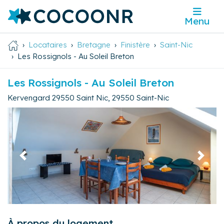
Menu
Locataires
Bretagne
Finistère
Saint-Nic
Les Rossignols - Au Soleil Breton
Les Rossignols - Au Soleil Breton
Kervengard 29550 Saint Nic
,
29550
Saint-Nic
Précédent
Suivan
À propos du logement