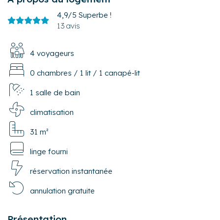
4,9/5
Superbe !
13 avis
4 voyageurs
0 chambres
/
1 lit
/
1 canapé-lit
1 salle de bain
climatisation
31 m²
linge fourni
réservation instantanée
annulation gratuite
Présentation