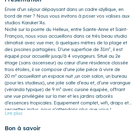
Envie d’un séjour dépaysant dans un cadre idyllique, en
bord de mer ? Nous vous invitons à poser vos valises aux
studios Karuker’As.
Niché sur la pointe du Helleux, entre Sainte-Anne et Saint-
François, nous vous accueillons dans ce très beau studio
climatisé avec vue mer, à quelques mètres de la plage et
des piscines partagées. D'une superficie de 31m², il est
équipé pour accueillir jusqu’à 4 voyageurs. Situé au 2e
étage (sans ascenseur) au cœur d'une résidence classée
trois étoiles, il se compose d’une jolie pièce à vivre de
20 m² accueillant un espace nuit ,un coin salon, un bureau
(pour les studieux), une jolie salle d’eau et, d’une varangue
(véranda typique) de 9 m² avec cuisine équipée, offrant
une vue privilégiée sur la mer et les jardins arborés
d’essences tropicales. Equipement complet, wifi, draps et
serviettes inclus, nous n’attendons plus que vous !
Le logement:
- Une pièce de vie avec un espace nuit (un lit king-size
Bon à savoir
180×200) un coin salon avec un canapé-lit double, un
bureau, un coin dressing et une armoire.