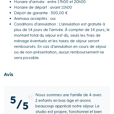
Horaire d'arrivée : entre 17h00 et 20h00
- Une terrasse avec cuisine équipée : cafetière à dosettes
Horaire de départ : avant 11h00
Nespresso, bouilloire électrique, four à micro-ondes, grille-
Dépôt de garantie : 300,00 €
pain, lave-vaisselle, plaques de cuisson, table à manger 4
Animaux acceptés : oui
personnes.
Conditions d'annulation : L’annulation est gratuite à
- Une salle d'eau avec douche et WC
plus de 14 jours de l’arrivée. À compter de 14 jours, le
montant total du séjour est dû, seuls les frais de
Les activités :
ménage éventuels et les taxes de séjour seront
- Grâce au Loisipass inclus dans la location du studio,
remboursés. En cas d’annulation en cours de séjour
vous accéderez aux piscines, aux services et aux activités
ou de non-présentation, aucun remboursement ne
incluses.
sera possible.
- Piscine 1 : piscine chauffée de 700 m² avec pataugeoire
pour enfants de 50 m².
Avis
- Piscine 2 : piscine chauffée de 150 m² sur les hauteurs de
la résidence.
Toute baignade d’enfant est placée sous l'entière
responsabilité des parents.
 4 avec
Je recommande vivement le.loge
5
/
s
De nombreuses animations en journée, et en soirée, sont
propose par l'agence.
5
ur. Le
proposées toute la saison au sein du village grâce au
Accueil chaleureux par Glwadys tr
 et bien
bracelet Loisipass (inclus dans le prix de votre séjour ;
professionnelle. Le studio est très