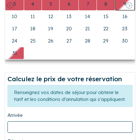
vos poubelles avant votre départ dans les bacs prévus à
3
4
5
6
7
8
9
cet effet à l’extérieur de l’immeuble.
Précédent
Suiva
- Pour tout séjour d'une durée supérieure à 6 nuits, nous
10
11
12
13
14
15
16
aurons plaisir à vous accueillir avec un pot de bienvenue.
- Le village vacances sera fermé pour maintenance de
17
18
19
20
21
22
23
début septembre à début octobre.
24
25
26
27
28
29
30
31
0
0
0
0
0
0
Calculez le prix de votre réservation
Renseignez vos dates de séjour pour obtenir le
tarif et les conditions d'annulation qui s'appliquent.
Arrivée