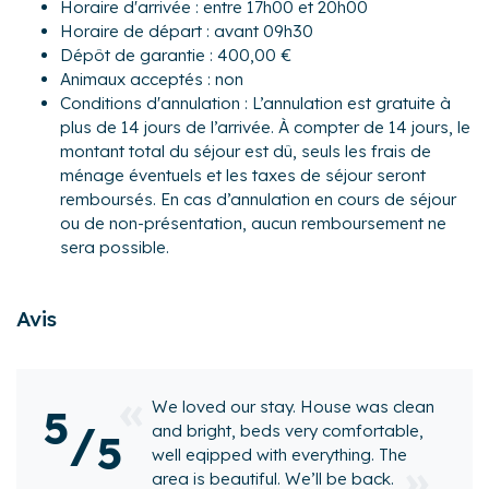
Horaire d'arrivée : entre 17h00 et 20h00
A l'étage :
Horaire de départ : avant 09h30
- Chambre 1 : un lit queen-size (160×200).
Dépôt de garantie : 400,00 €
- Chambre 2 : trois lits simples.
Animaux acceptés : non
- Une salle d'eau avec douche, vasque et WC.
Conditions d'annulation : L’annulation est gratuite à
plus de 14 jours de l’arrivée. À compter de 14 jours, le
Extérieur :
montant total du séjour est dû, seuls les frais de
- Un jardin de 200 m² avec une partie à partager avec les
ménage éventuels et les taxes de séjour seront
autres gîtes .
remboursés. En cas d’annulation en cours de séjour
- Une terrasse exposée Nord, bénéficiant du soleil en
ou de non-présentation, aucun remboursement ne
soirée avec mobilier pour profiter des beaux jours.
sera possible.
Pour encore plus de confort, les propriétaires ont décidé
d’investir dans les équipements complémentaires
Avis
suivants : chaise haute, lave-linge, lit bébé, barbecue,
table et fer à repasser.
Le gîte est idéalement situé à Telgruc-sur-Mer, dans un
was clean
Maison superbe dans un
5
environnement très agréable près des sentiers côtiers et
/
ortable,
environnement calme . Super bi
5
de l'océan. Vous pourrez bénéficier à proximité à 5 km ou
g. The
aménagée avec tout le nécessa
dans la ville de Crozon à 10 km de tous les commerces
ack.
disposition comme chez vous.