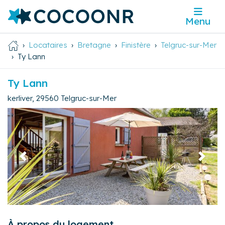
Menu
Locataires
Bretagne
Finistère
Telgruc-sur-Mer
Ty Lann
Ty Lann
kerliver
,
29560
Telgruc-sur-Mer
Précédent
Suivan
À propos du logement