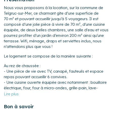
Nous vous proposons à la location, sur la commune de
Telgruc-sur-Mer, ce charmant gîte d’une superficie de
70 m² et pouvant accueillir jusqu’à 5 voyageurs. Il est
composé d’une jolie pièce à vivre de 70 m², d'une cuisine
équipée, de deux belles chambres, une salle d'eau et vous
pourrez profiter d’un jardin d’environ 200 m² ainsi qu'une
terrasse. Wifi, ménage, draps et serviettes inclus, nous
n’attendons plus que vous !
Le logement se compose de la manière suivante :
Au rez de chaussée :
- Une pièce de vie avec TV, canapé, fauteuils et espace
repas pouvant accueillir 6 convives.
- Une cuisine ouverte équipée avec notamment : bouilloire
électrique, four, four à micro-ondes, grille-pain, lave-
vaisselle, plaques de cuisson, cafetière à dosettes Senseo
et cafetière filtre...
- Un cellier.
Bon à savoir
- WC séparé.