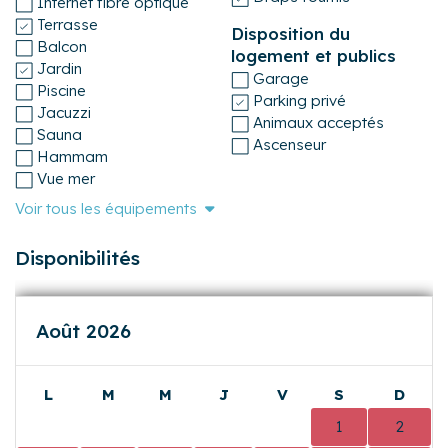
Internet fibre optique
logement pour les futurs visiteurs. Merci de le laisser dans
Terrasse
Disposition du
un état correct de propreté et de nettoyer les appareils
Balcon
logement et publics
électroménagers après usage.
Jardin
Garage
- Les animaux ne sont pas admis dans le logement.
Piscine
Parking privé
- Service de ménage gratuit en cours de séjour en fonction
Jacuzzi
Animaux acceptés
de la durée de réservation.
Sauna
Ascenseur
Hammam
N'hésitez pas à prendre contact avec nous pour obtenir
Vue mer
des informations complémentaires.
Voir tous les équipements
Disponibilités
Août 2026
L
M
M
J
V
S
D
0
0
0
0
0
1
2