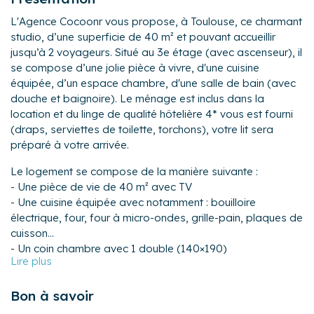
L'Agence Cocoonr vous propose, à Toulouse, ce charmant
studio, d’une superficie de 40 m² et pouvant accueillir
jusqu’à 2 voyageurs. Situé au 3e étage (avec ascenseur), il
se compose d’une jolie pièce à vivre, d'une cuisine
équipée, d’un espace chambre, d'une salle de bain (avec
douche et baignoire). Le ménage est inclus dans la
location et du linge de qualité hôtelière 4* vous est fourni
(draps, serviettes de toilette, torchons), votre lit sera
préparé à votre arrivée.
Le logement se compose de la manière suivante :
- Une pièce de vie de 40 m² avec TV
- Une cuisine équipée avec notamment : bouilloire
électrique, four, four à micro-ondes, grille-pain, plaques de
cuisson...
- Un coin chambre avec 1 double (140×190)
- Une salle de bain avec baignoire et WC
L’appartement est idéalement situé à Toulouse, dans un
Bon à savoir
environnement très agréable. Vous pourrez bénéficier à