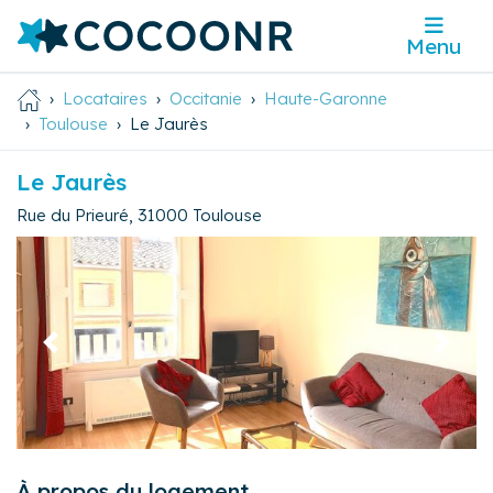
Menu
Locataires
Occitanie
Haute-Garonne
Toulouse
Le Jaurès
Le Jaurès
Rue du Prieuré
,
31000
Toulouse
Précédent
Suivan
À propos du logement