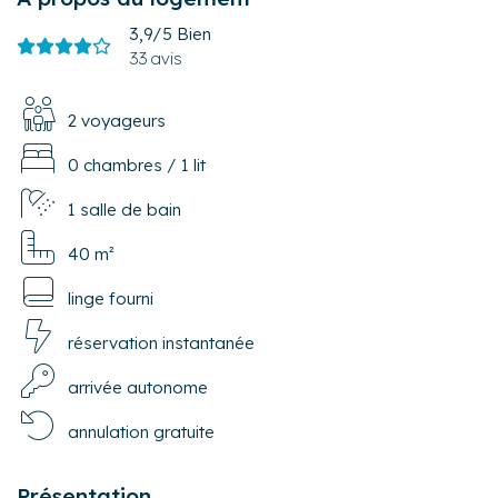
3,9/5
Bien
33 avis
2 voyageurs
0 chambres
/
1 lit
1 salle de bain
40 m²
linge fourni
réservation instantanée
arrivée autonome
annulation gratuite
Présentation