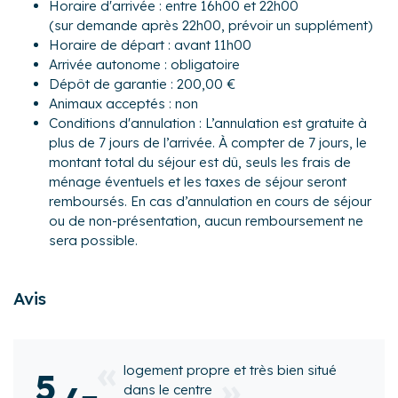
Horaire d'arrivée : entre 16h00 et 22h00
proximité de tous les commerces essentiels mais aussi de
(sur demande après 22h00, prévoir un supplément)
boutiques, restaurants, bars, marché...
Horaire de départ : avant 11h00
Transports :
Arrivée autonome : obligatoire
Si vous choisissez de venir en voiture, vous pourrez vous
Dépôt de garantie : 200,00 €
garer au parking payant d'Esquirol.
Animaux acceptés : non
Métro le plus proche : Ligne A station Esquirol à 3 min à
Conditions d'annulation : L’annulation est gratuite à
pied.
plus de 7 jours de l’arrivée. À compter de 7 jours, le
montant total du séjour est dû, seuls les frais de
Autres remarques :
ménage éventuels et les taxes de séjour seront
- Draps et serviettes inclus
remboursés. En cas d’annulation en cours de séjour
- Wifi gratuit à disposition (fibre optique)
ou de non-présentation, aucun remboursement ne
- Les animaux ne sont pas admis dans le logement
sera possible.
Sur place, vous serez accueillis par l’équipe de Cocoonr,
l’agence spécialisée en locations « prêt-à-vivre », qui sera
Avis
à votre écoute tout au long de votre séjour pour vous
permettre d’en profiter au mieux.
Numéro d'enregistrement
 très bien situé
Top, je reviendrai
5
31555000040B7