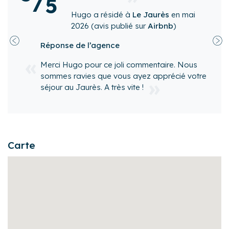
/
5
Richard
a résidé à
Le 
e Jaurès
en
mai
2026
(avis publié sur
A
sur
Airbnb
)
Réponse de l’agence
Précédent
Sui
Toute l'équipe de l'agence Co
ommentaire. Nous
remercie pour votre avis Richa
yez apprécié votre
serions ravis de vous accueilli
 !
plaisir
Carte