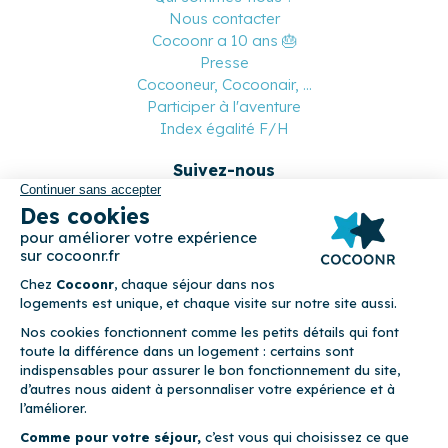
Nous contacter
Cocoonr a 10 ans 🎂
Presse
Cocooneur, Cocoonair, ...
Participer à l'aventure
Index égalité F/H
Suivez-nous
Paiement sécurisé
© 2026 Cocoonr –
Mentions légales
–
Conditions générales de
location
–
CGU
–
Politique de confidentialité
–
Politique de