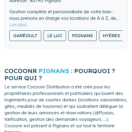
Adresse : 83790 Pignans
Gestion complète et personnalisée de votre bien :
nous prenons en charge vos locations de A à Z, de
l’accueil des voyageurs à l’entretien, pour une
tranquillité totale et une qualité de prestation
GARÉOULT
LE LUC
PIGNANS
HYÈRES
professionnelle.
COCOONR
PIGNANS
: POURQUOI ?
POUR QUI ?
Le service Cocoonr Distribution a été créé pour les
propriétaires professionnels et particuliers qui louent des
logements pour de courtes durées (locations saisonnières,
gîtes, meublés de tourisme) et qui souhaitent déléguer la
gestion de leurs annonces et réservations (diffusion,
tarification, gestion des demandes voyageurs, ...).
Cocoonr est présent à Pignans et sur tout le territoire