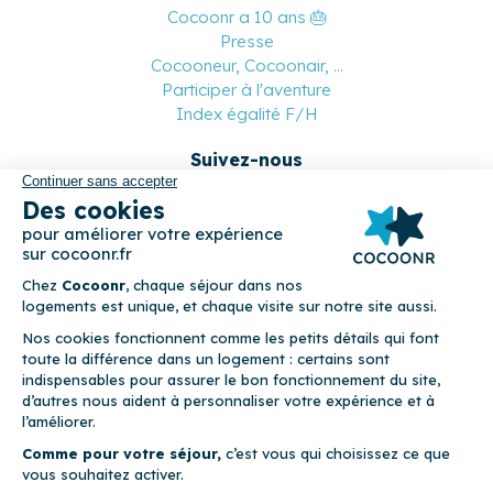
Cocoonr a 10 ans 🎂
Presse
Cocooneur, Cocoonair, ...
Participer à l'aventure
Index égalité F/H
Suivez-nous
Paiement sécurisé
© 2026 Cocoonr –
Mentions légales
–
Conditions générales de
location
–
CGU
–
Politique de confidentialité
–
Politique de
cookies