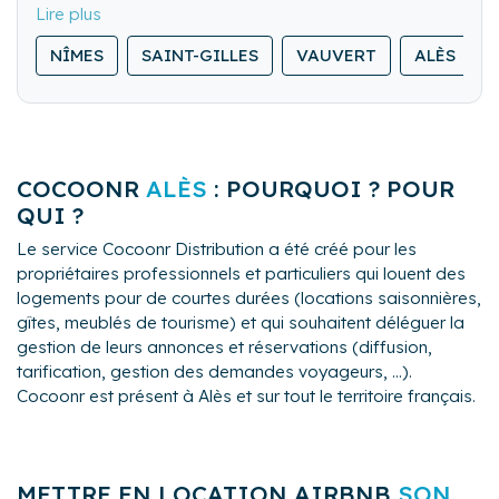
check-out rigoureux pour vos locations saisonnières.
Notre équipe veille à la propreté et au confort de
NÎMES
SAINT-GILLES
VAUVERT
ALÈS
chaque logement, avec un haut niveau d’exigence.
Disponible 24h/24 et 7j/7, nous sommes toujours
prêts à intervenir, même en dernière minute
COCOONR
ALÈS
: POURQUOI ? POUR
QUI ?
Le service Cocoonr Distribution a été créé pour les
propriétaires professionnels et particuliers qui louent des
logements pour de courtes durées (locations saisonnières,
gîtes, meublés de tourisme) et qui souhaitent déléguer la
gestion de leurs annonces et réservations (diffusion,
tarification, gestion des demandes voyageurs, ...).
Cocoonr est présent à Alès et sur tout le territoire français.
METTRE EN LOCATION AIRBNB
SON