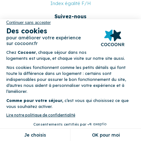
Index égalité F/H
Suivez-nous
Paiement sécurisé
© 2026 Cocoonr –
Mentions légales
–
Conditions générales de
location
–
CGU
–
Politique de confidentialité
–
Politique de
cookies
Cocoonr est conçu et développé à Rennes 🇫🇷