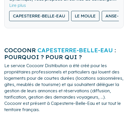
personnalisé afin de satisfaire toutes vos demandes
et attentes.
CAPESTERRE-BELLE-EAU
LE MOULE
ANSE-BER
COCOONR
CAPESTERRE-BELLE-EAU
:
POURQUOI ? POUR QUI ?
Le service Cocoonr Distribution a été créé pour les
propriétaires professionnels et particuliers qui louent des
logements pour de courtes durées (locations saisonnières,
gîtes, meublés de tourisme) et qui souhaitent déléguer la
gestion de leurs annonces et réservations (diffusion,
tarification, gestion des demandes voyageurs, ...).
Cocoonr est présent à Capesterre-Belle-Eau et sur tout le
territoire français.