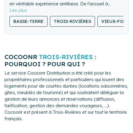
en véritable expérience antillaise. De l'accueil à
l'aéroport aux adresses secrètes de Martinique,
Guadeloupe et Guyane, nous prenons soin de nos
BASSE-TERRE
TROIS-RIVIÈRES
VIEUX-FORT
voyageurs afin qu'ils se sentent comme s'ils étaient
chez eux. Nous ne louons pas un bien, nous offrons
un souvenir.
COCOONR
TROIS-RIVIÈRES
:
POURQUOI ? POUR QUI ?
Le service Cocoonr Distribution a été créé pour les
propriétaires professionnels et particuliers qui louent des
logements pour de courtes durées (locations saisonnières,
gîtes, meublés de tourisme) et qui souhaitent déléguer la
gestion de leurs annonces et réservations (diffusion,
tarification, gestion des demandes voyageurs, ...).
Cocoonr est présent à Trois-Rivières et sur tout le territoire
français.