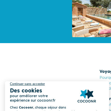
Voya
Pourqu
Cocoon
Nos de
Propr
Les o
Compa