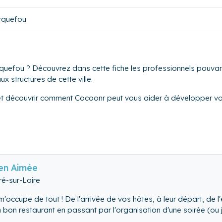
rquefou
quefou ? Découvrez dans cette fiche les professionnels pouvant 
x structures de cette ville.
et découvrir comment Cocoonr peut vous aider à développer vot
ien Aimée
é-sur-Loire
 m'occupe de tout ! De l'arrivée de vos hôtes, à leur départ, de l
 bon restaurant en passant par l'organisation d'une soirée (ou 
ine votre concierge bien aimée est là!