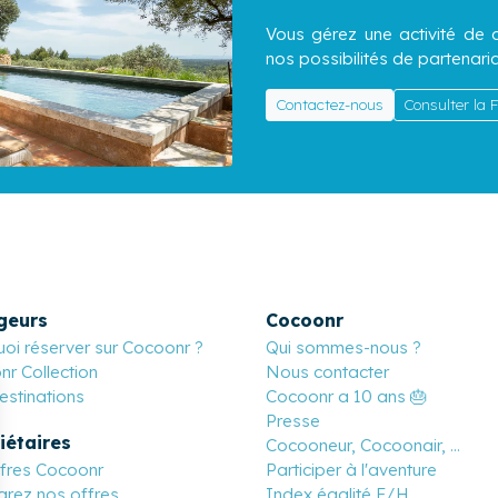
Vous gérez une activité de c
nos possibilités de partenaria
Contactez-nous
Consulter la
geurs
Cocoonr
oi réserver sur Cocoonr ?
Qui sommes-nous ?
r Collection
Nous contacter
stinations
Cocoonr a 10 ans 🎂
Presse
iétaires
Cocooneur, Cocoonair, ...
ffres Cocoonr
Participer à l'aventure
rez nos offres
Index égalité F/H