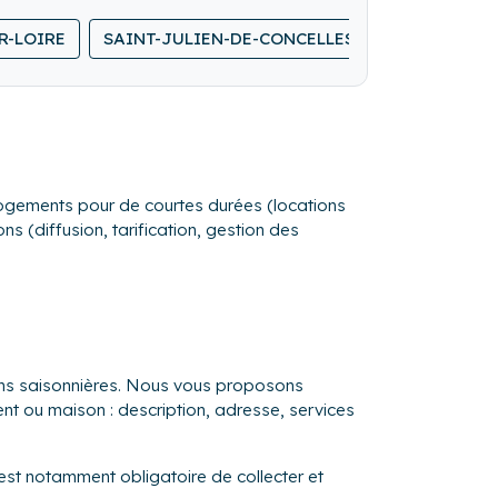
R-LOIRE
SAINT-JULIEN-DE-CONCELLES
SAINTE-LUC
s logements pour de courtes durées (locations
s (diffusion, tarification, gestion des
ions saisonnières. Nous vous proposons
ent ou maison : description, adresse, services
 est notamment obligatoire de collecter et