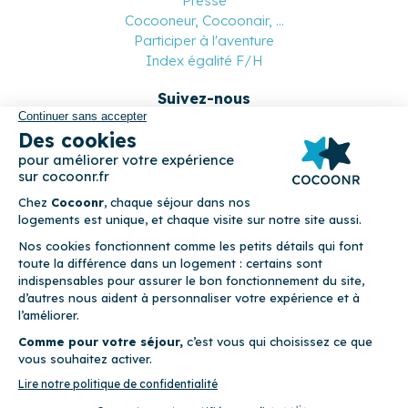
Presse
Cocooneur, Cocoonair, ...
Participer à l'aventure
Index égalité F/H
Suivez-nous
Paiement sécurisé
© 2026 Cocoonr –
Mentions légales
–
Conditions générales de
location
–
CGU
–
Politique de confidentialité
–
Politique de
cookies
Cocoonr est conçu et développé à Rennes 🇫🇷