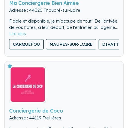
Ma Conciergerie Bien Aimée
Adresse : 44320 Thouaré-sur-Loire
Fiable et disponible, je m'occupe de tout ! De l'arrivée
de vos hôtes, à leur départ, de l'entretien du logement
et de son extérieur à une réservation dans un bon
restaurant en passant par l'organisation d'une soirée
CARQUEFOU
MAUVES-SUR-LOIRE
DIVATTE-S
(ou journée) spéciale, je répond présente!
Aspirez au bonheur, Karine votre concierge bien
aimée est là!
Conciergerie de Coco
Adresse : 44119 Treillières