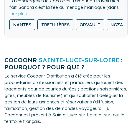
La conciergerie de Coco c’est l’amour du travail bien
fait. Sandra c’est la fée du ménage maniaque (dans
le bon sens du terme) qui bichonne chaque logement
comme si c’était le sien.
NANTES
TREILLIÈRES
ORVAULT
NOZAY
Ménage minutieux, linge impeccable, sens du détail et
autonomie totale...
Confiez votre bien en toute sérénité, je m'occupe de
tout avec rigueur et discrétion.
Un vrai confort pour les hôtes et les voyageurs
COCOONR
SAINTE-LUCE-SUR-LOIRE
:
POURQUOI ? POUR QUI ?
Le service Cocoonr Distribution a été créé pour les
propriétaires professionnels et particuliers qui louent des
logements pour de courtes durées (locations saisonnières,
gîtes, meublés de tourisme) et qui souhaitent déléguer la
gestion de leurs annonces et réservations (diffusion,
tarification, gestion des demandes voyageurs, ...).
Cocoonr est présent à Sainte-Luce-sur-Loire et sur tout le
territoire français.