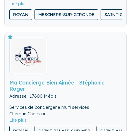
de locataires, gestion du linge, intervention pendant le
séjour, mise en relation artisans, hivernage.
ROYAN
MESCHERS-SUR-GIRONDE
SAINT-GEO
Ma Concierge Bien Aimée - Stéphanie
Roger
Adresse : 17600 Médis
Services de conciergerie multi services
Check in Check out
Ménage professionnel minutieux
Ménage approfondi(hivernage)
ROYAN
SAINT-PALAIS-SUR-MER
SAINT-AUGU