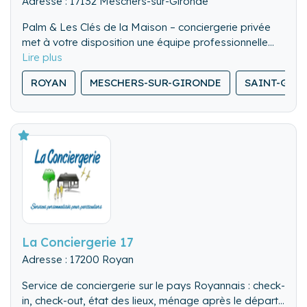
Adresse : 17132 Meschers-sur-Gironde
Palm & Les Clés de la Maison – conciergerie privée
met à votre disposition une équipe professionnelle
dédiée à la gestion complète de votre logement :
Un service de décoration peut également être
communication avec les voyageurs, assistance
ROYAN
MESCHERS-SUR-GIRONDE
SAINT-GEO
proposé selon vos besoins.
voyageurs 7j/7, gestion des échanges d’arrivée,
préparation de l’accueil, ménage soigné et entretien
du linge de maison.
La Conciergerie 17
Adresse : 17200 Royan
Service de conciergerie sur le pays Royannais : check-
in, check-out, état des lieux, ménage après le départ