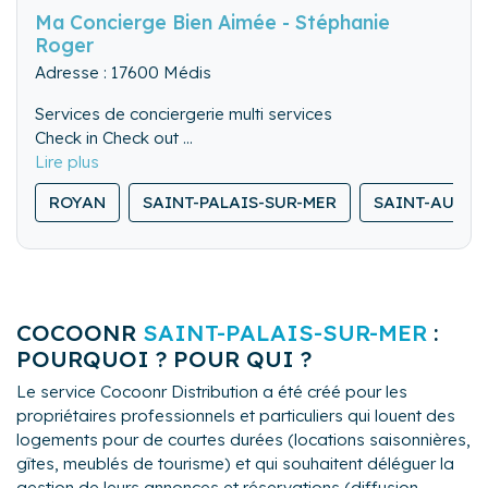
Ma Concierge Bien Aimée - Stéphanie
Roger
Adresse : 17600 Médis
Services de conciergerie multi services
Check in Check out
Ménage professionnel minutieux
Ménage approfondi(hivernage)
ROYAN
SAINT-PALAIS-SUR-MER
SAINT-AUGU
Ménage de rafraîchissement
Forfait Shampouineuse pour vos canapés tapis
matelas .
Mise en relation artisan
Blanchisserie et location de linge
COCOONR
SAINT-PALAIS-SUR-MER
:
Location de lit parapluie/chaise haute/parc
modulable etc
POURQUOI ? POUR QUI ?
Livraison de courses avant arrivée (drive)
Le service Cocoonr Distribution a été créé pour les
Panier repas pour arrivée tardive ….
propriétaires professionnels et particuliers qui louent des
logements pour de courtes durées (locations saisonnières,
gîtes, meublés de tourisme) et qui souhaitent déléguer la
gestion de leurs annonces et réservations (diffusion,