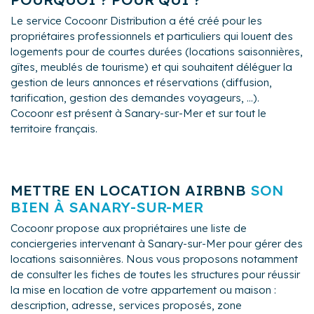
surveillent l'état des travaux en faisant un compte-
mains propres, d'un état des lieux d'entrée et de
rendu régulier.
Le service Cocoonr Distribution a été créé pour les
sortie, d'une explication des équipements de votre
propriétaires professionnels et particuliers qui louent des
logement, de conseils sur les lieux à visiter et les
logements pour de courtes durées (locations saisonnières,
activités à faire aux alentours de votre logement. Ils
gîtes, meublés de tourisme) et qui souhaitent déléguer la
s'occupent aussi du ménage et du linge de maison
gestion de leurs annonces et réservations (diffusion,
entre chaque locataire.
tarification, gestion des demandes voyageurs, ...).
Cocoonr est présent à Sanary-sur-Mer et sur tout le
territoire français.
METTRE EN LOCATION AIRBNB
SON
BIEN À SANARY-SUR-MER
Cocoonr propose aux propriétaires une liste de
conciergeries intervenant à Sanary-sur-Mer pour gérer des
locations saisonnières. Nous vous proposons notamment
de consulter les fiches de toutes les structures pour réussir
la mise en location de votre appartement ou maison :
description, adresse, services proposés, zone