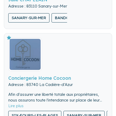
Adresse : 83110 Sanary-sur-Mer
SANARY-SUR-MER
BANDOL
SIX-FOURS-LES-P
Conciergerie Home Cocoon
Adresse : 83740 La Cadière-d'Azur
Afin d'assurer une liberté totale aux propriétaires,
nous assurons toute l'intendance sur place de leur
bien au cours des locations des divers voyageurs :
Check in, Check out, entretien du bien, communication
SIX-FOURS-LES-PLAGES
SANARY-SUR-MER
LE