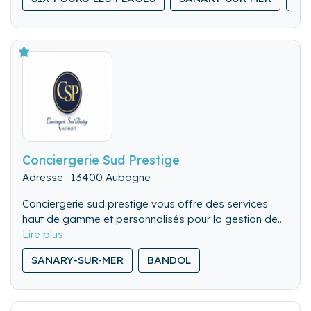
avec les voyageurs, livret d accueil.
Conciergerie Sud Prestige
Adresse : 13400 Aubagne
Conciergerie sud prestige vous offre des services
haut de gamme et personnalisés pour la gestion de
vos propriétés dans le sud de la France et à
l’étranger .Notre engagement :
SANARY-SUR-MER
BANDOL
Un service de qualité ,alliant efficacité et respect de
vos attentes , pour une tranquillité d’esprit absolue.