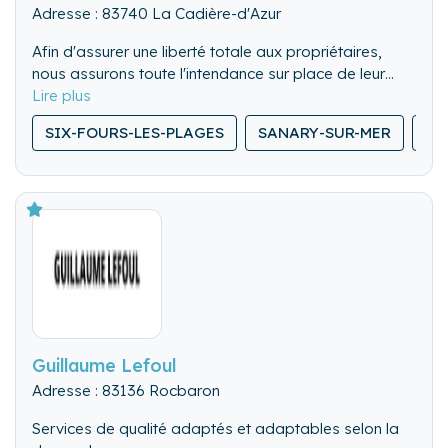
Adresse : 83740 La Cadière-d'Azur
Afin d'assurer une liberté totale aux propriétaires,
nous assurons toute l'intendance sur place de leur
bien au cours des locations des divers voyageurs :
Check in, Check out, entretien du bien, communication
SIX-FOURS-LES-PLAGES
SANARY-SUR-MER
LE
avec les voyageurs, livret d accueil.
Guillaume Lefoul
Adresse : 83136 Rocbaron
Services de qualité adaptés et adaptables selon la