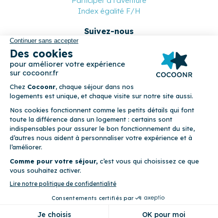
Participer à l'aventure
Index égalité F/H
Suivez-nous
Paiement sécurisé
© 2026 Cocoonr –
Mentions légales
–
Conditions générales de
location
–
CGU
–
Politique de confidentialité
–
Politique de
cookies
Cocoonr est conçu et développé à Rennes 🇫🇷