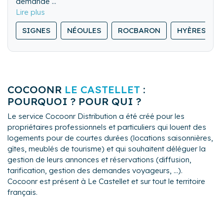
demande
Grande disponibilité , flexibilité et réactivité
Une conciergerie de proximité recommandée par les
SIGNES
NÉOULES
ROCBARON
HYÈRES
clients
COCOONR
LE CASTELLET
:
POURQUOI ? POUR QUI ?
Le service Cocoonr Distribution a été créé pour les
propriétaires professionnels et particuliers qui louent des
logements pour de courtes durées (locations saisonnières,
gîtes, meublés de tourisme) et qui souhaitent déléguer la
gestion de leurs annonces et réservations (diffusion,
tarification, gestion des demandes voyageurs, ...).
Cocoonr est présent à Le Castellet et sur tout le territoire
français.