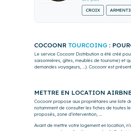
linge, remise des clés é
CROIX
ARMENTI
Avec notre conciergerie
Nous transformons votr
Contactez - nous dés auj
COCOONR
TOURCOING
: POUR
Le service Cocoonr Distribution a été créé pour
saisonnières, gîtes, meublés de tourisme) et qu
demandes voyageurs, ...). Cocoonr est présent à 
METTRE EN LOCATION AIRBN
Cocoonr propose aux propriétaires une liste d
notamment de consulter les fiches de toutes le
proposés, zone d’intervention, ....
Avant de mettre votre logement en location, n’o