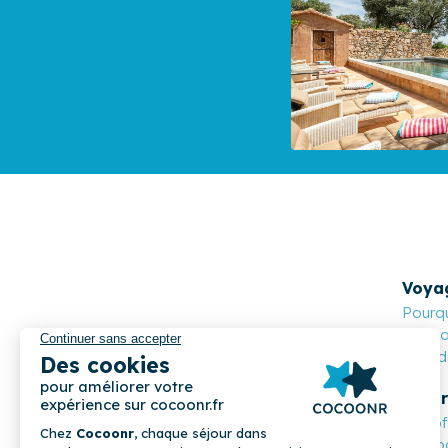
Voya
Pourqu
Cocoon
Nos de
Propr
Les o
Compa