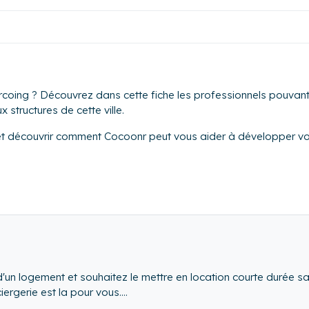
coing ? Découvrez dans cette fiche les professionnels pouvant 
 structures de cette ville.
et découvrir comment Cocoonr peut vous aider à développer vot
d'un logement et souhaitez le mettre en location courte durée sa
iergerie est la pour vous.
, vous profitez d'une gestion clé en main de votre bien : Accue