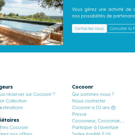
Vous gérez une activité de c
nos possibilités de partenaria
Contactez-nous
Consulter la
geurs
Cocoonr
oi réserver sur Cocoonr ?
Qui sommes-nous ?
r Collection
Nous contacter
stinations
Cocoonr a 10 ans 🎂
Presse
iétaires
Cocooneur, Cocoonair, ...
ffres Cocoonr
Participer à l'aventure
rez nos offres
Index égalité F/H