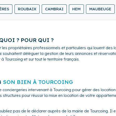
tat des lieux, espaces vert, entretien et suivi régulier de votre l
ÈRES
ROUBAIX
CAMBRAI
HEM
MAUBEUGE
, vous restez serein, pendant que nous faisons le reste.
e bien en véritable source de revenus passif.
ourd'hui pour une estimation gratuite de votre potentiel locatif
QUOI ? POUR QUI ?
 les propriétaires professionnels et particuliers qui louent de
i souhaitent déléguer la gestion de leurs annonces et réservation
Tourcoing et sur tout le territoire français.
B
SON BIEN À TOURCOING
e conciergeries intervenant à Tourcoing pour gérer des locati
s structures pour réussir la mise en location de votre appartem
ubliez pas de le déclarer auprès de la mairie de Tourcoing. Il 