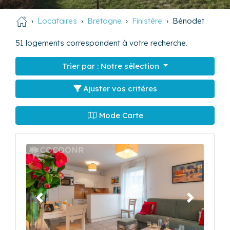
Locataires
Bretagne
Finistère
Bénodet
51
logements correspondent à votre recherche.
Trier par :
Notre sélection
Ajuster vos critères
Mode Carte
Précédent
Suivant