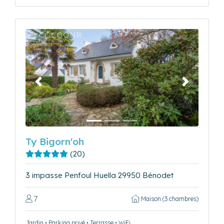
Précédent
Suivant
Ty Bigorn'oh
(20)
3 impasse Penfoul Huella 29950 Bénodet
7
Maison (3 chambres)
Jardin • Parking privé • Terrasse • WiFi