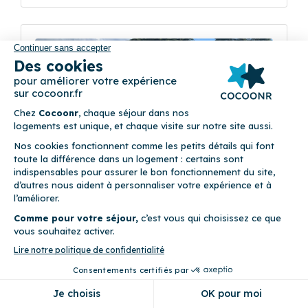
Précédent
Suivant
Les Glénans
(29)
Résidence Cap Glénan, 9 avenue du Fort 29950
Bénodet
4
Appartement (2 chambres)