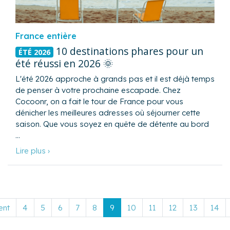
France entière
10 destinations phares pour un
ÉTÉ 2026
été réussi en 2026 🌞
L'été 2026 approche à grands pas et il est déjà temps
de penser à votre prochaine escapade. Chez
Cocoonr, on a fait le tour de France pour vous
dénicher les meilleures adresses où séjourner cette
saison. Que vous soyez en quête de détente au bord
…
Lire plus ›
ent
4
5
6
7
8
9
10
11
12
13
14