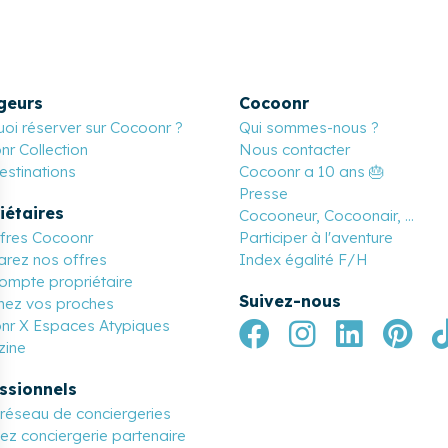
geurs
Cocoonr
oi réserver sur Cocoonr ?
Qui sommes-nous ?
r Collection
Nous contacter
stinations
Cocoonr a 10 ans 🎂
Presse
iétaires
Cocooneur, Cocoonair, ...
ffres Cocoonr
Participer à l'aventure
rez nos offres
Index égalité F/H
ompte propriétaire
Suivez-nous
nez vos proches
nr X Espaces Atypiques
ine
ssionnels
réseau de conciergeries
z conciergerie partenaire