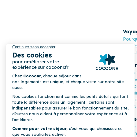
Voya
Pourqu
Cocoon
Nos de
Propr
Les o
Compa
Mon c
Parrai
COCOONR
Cocoo
Magaz
Profe
Notre 
Devene