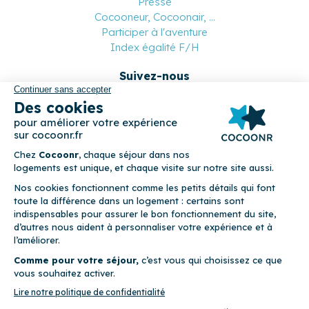
Presse
Cocooneur, Cocoonair, ...
Participer à l'aventure
Index égalité F/H
Suivez-nous
Paiement sécurisé
© 2026 Cocoonr –
Mentions légales
–
Conditions générales de
location
–
CGU
–
Politique de confidentialité
–
Politique de
cookies
Cocoonr est conçu et développé à Rennes 🇫🇷