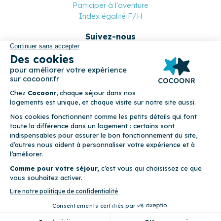
Participer à l'aventure
Index égalité F/H
Suivez-nous
Paiement sécurisé
© 2026 Cocoonr –
Mentions légales
–
Conditions générales de
location
–
CGU
–
Politique de confidentialité
–
Politique de
cookies
Cocoonr est conçu et développé à Rennes 🇫🇷