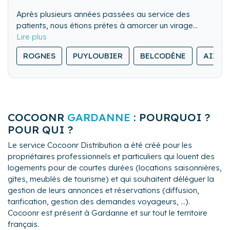
Après plusieurs années passées au service des
patients, nous étions prêtes à amorcer un virage
professionnel. Créer notre conciergerie fut une
évidence afin de poursuivre ce qui nous a toujours
ROGNES
PUYLOUBIER
BELCODÈNE
AIX-E
animé : l’accompagnement personnalisé, dans la
rigueur, l’écoute et une disponibilité au service de
l’humain.
My Sense Conciergerie vous apportera sérénité pour
apprécier en toute confiance la gestion de votre bien
COCOONR
GARDANNE
: POURQUOI ?
et la satisfaction de vos hôtes.
POUR QUI ?
Le service Cocoonr Distribution a été créé pour les
propriétaires professionnels et particuliers qui louent des
logements pour de courtes durées (locations saisonnières,
gîtes, meublés de tourisme) et qui souhaitent déléguer la
gestion de leurs annonces et réservations (diffusion,
tarification, gestion des demandes voyageurs, ...).
Cocoonr est présent à Gardanne et sur tout le territoire
français.