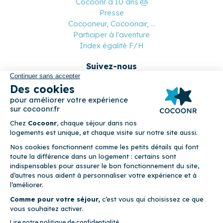
Cocoonr a 10 ans 🎂
Presse
Cocooneur, Cocoonair, ...
Participer à l'aventure
Index égalité F/H
Suivez-nous
Paiement sécurisé
© 2026 Cocoonr –
Mentions légales
–
Conditions générales de
location
–
CGU
–
Politique de confidentialité
–
Politique de
cookies
Cocoonr est conçu et développé à Rennes 🇫🇷