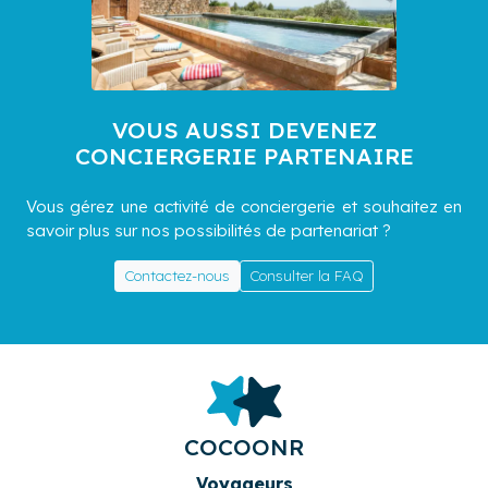
VOUS AUSSI DEVENEZ
CONCIERGERIE PARTENAIRE
Vous gérez une activité de conciergerie et souhaitez en
savoir plus sur nos possibilités de partenariat ?
Contactez-nous
Consulter la FAQ
COCOONR
Voyageurs