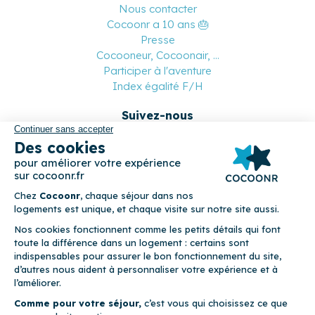
Nous contacter
Cocoonr a 10 ans 🎂
Presse
Cocooneur, Cocoonair, ...
Participer à l'aventure
Index égalité F/H
Suivez-nous
Paiement sécurisé
© 2026 Cocoonr –
Mentions légales
–
Conditions générales de
location
–
CGU
–
Politique de confidentialité
–
Politique de