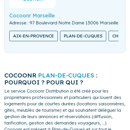
Cocoonr Marseille
Adresse : 97 Boulevard Notre Dame 13006 Marseille
AIX-EN-PROVENCE
PLAN-DE-CUQUES
CHÂTEA
COCOONR
PLAN-DE-CUQUES
:
POURQUOI ? POUR QUI ?
Le service Cocoonr Distribution a été créé pour les
propriétaires professionnels et particuliers qui louent des
logements pour de courtes durées (locations saisonnières,
gîtes, meublés de tourisme) et qui souhaitent déléguer la
gestion de leurs annonces et réservations (diffusion,
tarification, gestion des demandes voyageurs, ...).
Cocoonr est présent à Plan-de-Cuques et sur tout le