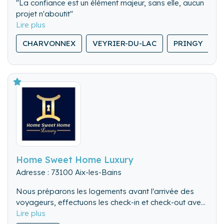
"La confiance est un élément majeur, sans elle, aucun
projet n'aboutit"
Nous plaçons la relation humaine au centre de nos
CHARVONNEX
VEYRIER-DU-LAC
PRINGY
préoccupations c’est pourquoi chacun de nos
services est personnalisé.
Home Sweet Home Luxury
Adresse : 73100 Aix-les-Bains
Nous préparons les logements avant l'arrivée des
voyageurs, effectuons les check-in et check-out avec
inventaire. Nous proposons un kit d'arrivée, la