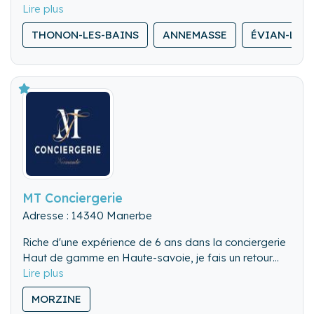
proposons un service clé en main : création
d’annonce, gestion des réservations, ménage
THONON-LES-BAINS
ANNEMASSE
ÉVIAN-LES-
professionnel et accueil des voyageurs. Offrez à vos
locataires une expérience 5 étoiles, sans aucun effort
de votre part.
MT Conciergerie
Adresse : 14340 Manerbe
Riche d'une expérience de 6 ans dans la conciergerie
Haut de gamme en Haute-savoie, je fais un retour
aux sources pour vous proposer mon savoir faire.
MORZINE