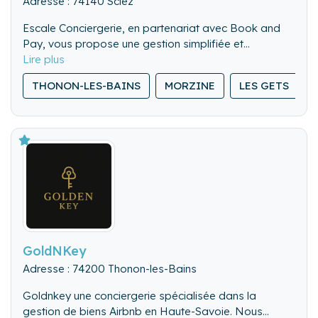
Adresse : 74140 Sciez
Escale Conciergerie, en partenariat avec Book and
Pay, vous propose une gestion simplifiée et
optimisée de votre location saisonnière pour 15 %
Confiez-nous votre bien, nous nous occupons du
des revenus locatifs. Nous prenons en charge :
THONON-LES-BAINS
MORZINE
LES GETS
reste !
• L’accueil et le départ des voyageurs pour une
expérience fluide et professionnelle.
• Un guide détaillé et des instructions spécifiques
adaptées à votre logement.
• Le ménage et la blanchisserie, garantissant
propreté et confort.
• Un service de maintenance et de dépannage 7j/7
pour une tranquillité totale.
GoldNKey
Adresse : 74200 Thonon-les-Bains
Goldnkey une conciergerie spécialisée dans la
gestion de biens Airbnb en Haute-Savoie. Nous