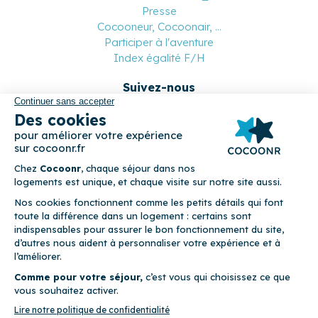
Presse
Cocooneur, Cocoonair, ...
Participer à l'aventure
Index égalité F/H
Suivez-nous
Paiement sécurisé
© 2026 Cocoonr –
Mentions légales
–
Conditions générales de
location
–
CGU
–
Politique de confidentialité
–
Politique de
cookies
Cocoonr est conçu et développé à Rennes 🇫🇷