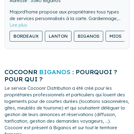
Adresse : 3380 Biganos
Majord'home propose aux propriétaires tous types
de services personnalisés à la carte. Gardiennage,
entretien des jardins et piscine, travaux de rénovation
et d'agrandissement, ménages et blanchisserie, état
BORDEAUX
LANTON
BIGANOS
MIOS
des lieux, accueil des voyageurs, communication,
référencement, organisation de manifestations.
COCOONR
BIGANOS
: POURQUOI ?
POUR QUI ?
Le service Cocoonr Distribution a été créé pour les
propriétaires professionnels et particuliers qui louent des
logements pour de courtes durées (locations saisonnières,
gîtes, meublés de tourisme) et qui souhaitent déléguer la
gestion de leurs annonces et réservations (diffusion,
tarification, gestion des demandes voyageurs, ...).
Cocoonr est présent à Biganos et sur tout le territoire