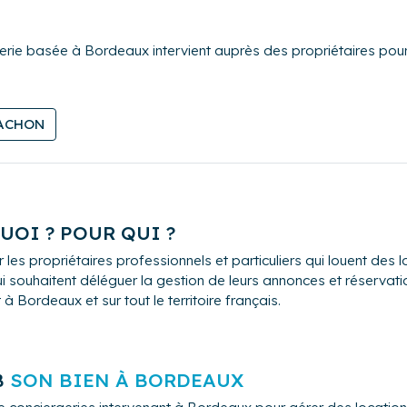
ie basée à Bordeaux intervient auprès des propriétaires pour l
ge prendra contact avec vous, propriétaire, afin de visiter votr
ary Poppins s'occupe de leur donner des conseils afin de visit
s, ménage, blanchisserie, entretien, petit bricolage, réassort, not
ACHON
adresses. Ils proposent aussi un service gratuit de réservation
confiance. Il suffit ensuite de leur faire part du planning des lo
rs partenaires, des services de confort supplémentaires (petit-
rganise avec eux leur arrivée.
ppins sont disponibles à Bordeaux Métropole et son aggloméra
ers du Bassin d'Arcachon.
UOI ? POUR QUI ?
 les propriétaires professionnels et particuliers qui louent de
i souhaitent déléguer la gestion de leurs annonces et réservation
 Bordeaux et sur tout le territoire français.
B
SON BIEN À BORDEAUX