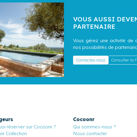
VOUS AUSSI DEVE
PARTENAIRE
Vous gérez une activité de c
nos possibilités de partenaria
Contactez-nous
Consulter la
geurs
Cocoonr
oi réserver sur Cocoonr ?
Qui sommes-nous ?
r Collection
Nous contacter