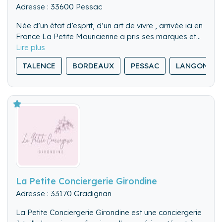
Adresse : 33600 Pessac
Née d’un état d’esprit, d’un art de vivre , arrivée ici en
France La Petite Mauricienne a pris ses marques et
s’est installée dans la merveilleuse ville de Pessac
La Petite Mauricienne Conciergerie a été crée en
TALENCE
BORDEAUX
PESSAC
LANGON
JUILLET 2021 après plusieurs années en freelance
avec des expériences en hôtellerie, le service à la
personne et le Bio nettoyage médicale.
Elle a su gagner la confiance de ses clients et
collaborateurs.
De l’accueil à la mise en état de votre logement de
l’état des lieux jusqu’aux départs des voyageurs, la
Petite Mauricienne vous accompagne dans votre
projet de location saisonnière court et long terme.
La Petite Conciergerie Girondine
Adresse : 33170 Gradignan
La Petite Conciergerie Girondine est une conciergerie