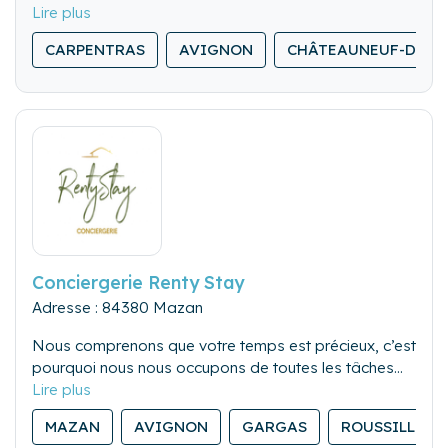
location dans les meilleures conditions.
Nous disposons d'une équipe de techniciens de
CARPENTRAS
AVIGNON
CHÂTEAUNEUF-DU-P
surfaces et d'artisans dédiés à prendre soins de
votre patrimoine ainsi que de fidélisé votre clientèle
Conciergerie Renty Stay
Adresse : 84380 Mazan
Nous comprenons que votre temps est précieux, c’est
pourquoi nous nous occupons de toutes les tâches
liées à la gestion de votre bien immobilier.
De la publication de votre annonce à la coordination
MAZAN
AVIGNON
GARGAS
ROUSSILLON
des nettoyages, en passant par la communication