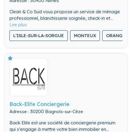
Adresse : 30900 Nîmes
Clean & Co Sud vous propose un service de ménage
professionnel, blanchisserie soignée, check-in et
check-out rigoureux pour vos locations saisonnières.
Notre équipe veille à la propreté et au confort de
L'ISLE-SUR-LA-SORGUE
MONTEUX
ORANGE
chaque logement, avec un haut niveau d’exigence.
Disponible 24h/24 et 7j/7, nous sommes toujours
prêts à intervenir, même en dernière minute
Back-Elite Conciergerie
Adresse : 30200 Bagnols-sur-Cèze
Back Elite est une société de conciergerie premium
qui s'engage à mettre votre bien immobilier en