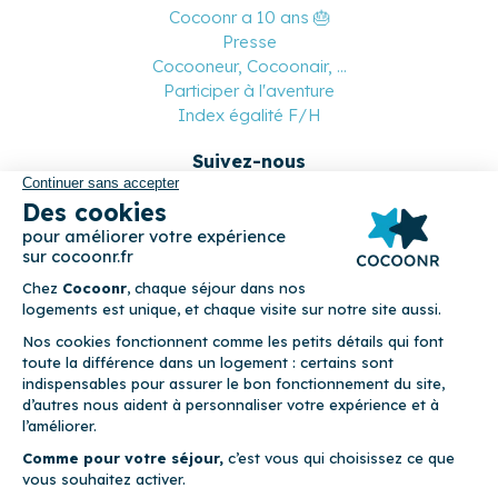
Cocoonr a 10 ans 🎂
Presse
Cocooneur, Cocoonair, ...
Participer à l'aventure
Index égalité F/H
Suivez-nous
Paiement sécurisé
© 2026 Cocoonr –
Mentions légales
–
Conditions générales de
location
–
CGU
–
Politique de confidentialité
–
Politique de
cookies