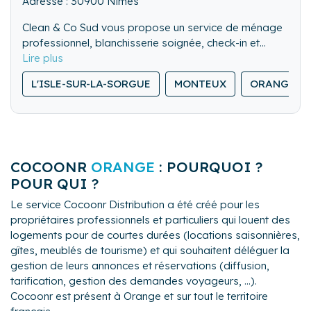
Adresse : 30900 Nîmes
Clean & Co Sud vous propose un service de ménage
professionnel, blanchisserie soignée, check-in et
check-out rigoureux pour vos locations saisonnières.
Notre équipe veille à la propreté et au confort de
L'ISLE-SUR-LA-SORGUE
MONTEUX
ORANGE
chaque logement, avec un haut niveau d’exigence.
Disponible 24h/24 et 7j/7, nous sommes toujours
prêts à intervenir, même en dernière minute
COCOONR
ORANGE
: POURQUOI ?
POUR QUI ?
Le service Cocoonr Distribution a été créé pour les
propriétaires professionnels et particuliers qui louent des
logements pour de courtes durées (locations saisonnières,
gîtes, meublés de tourisme) et qui souhaitent déléguer la
gestion de leurs annonces et réservations (diffusion,
tarification, gestion des demandes voyageurs, ...).
Cocoonr est présent à Orange et sur tout le territoire