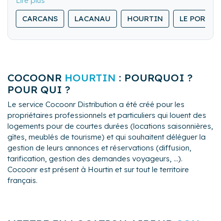
service complet aux propriétaires : accueil des
voyageurs, ménage, gestion du linge et suivi de
CARCANS
LACANAU
HOURTIN
LE PORGE
qualité. Nous nous distinguons par notre réactivité,
notre exigence de service et notre accompagnement
personnalisé pour optimiser la rentabilité de votre
bien en toute sérénité.
COCOONR
HOURTIN
: POURQUOI ?
POUR QUI ?
Le service Cocoonr Distribution a été créé pour les
propriétaires professionnels et particuliers qui louent des
logements pour de courtes durées (locations saisonnières,
gîtes, meublés de tourisme) et qui souhaitent déléguer la
gestion de leurs annonces et réservations (diffusion,
tarification, gestion des demandes voyageurs, ...).
Cocoonr est présent à Hourtin et sur tout le territoire
français.