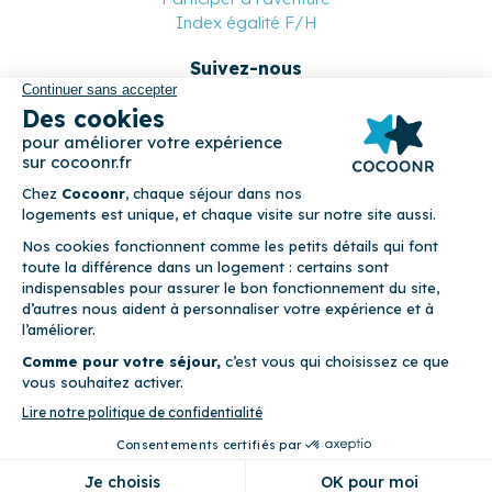
Index égalité F/H
Suivez-nous
Paiement sécurisé
© 2026 Cocoonr –
Mentions légales
–
Conditions générales de
location
–
CGU
–
Politique de confidentialité
–
Politique de
cookies
Cocoonr est conçu et développé à Rennes 🇫🇷