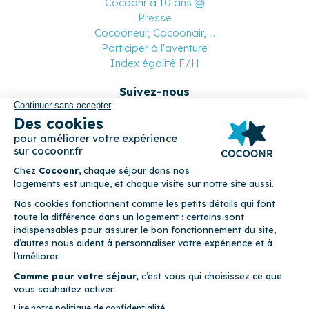
Cocoonr a 10 ans 🎂
Presse
Cocooneur, Cocoonair, ...
Participer à l'aventure
Index égalité F/H
Suivez-nous
Paiement sécurisé
© 2026 Cocoonr –
Mentions légales
–
Conditions générales de
location
–
CGU
–
Politique de confidentialité
–
Politique de
cookies
Cocoonr est conçu et développé à Rennes 🇫🇷