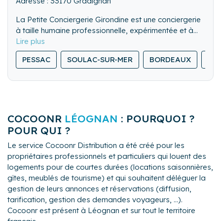
Adresse : 33170 Gradignan
La Petite Conciergerie Girondine est une conciergerie
à taille humaine professionnelle, expérimentée et à
l'écoute de nos clients. Nous accordons un soin tout
particulier et sur mesure à nos clients. Nous réalisons
PESSAC
SOULAC-SUR-MER
BORDEAUX
GR
tous les projets de manière efficace et dans les
délais impartis et faisons notre maximum pour établir
des relations durables avec nos clients.
COCOONR
LÉOGNAN
: POURQUOI ?
POUR QUI ?
Le service Cocoonr Distribution a été créé pour les
propriétaires professionnels et particuliers qui louent des
logements pour de courtes durées (locations saisonnières,
gîtes, meublés de tourisme) et qui souhaitent déléguer la
gestion de leurs annonces et réservations (diffusion,
tarification, gestion des demandes voyageurs, ...).
Cocoonr est présent à Léognan et sur tout le territoire