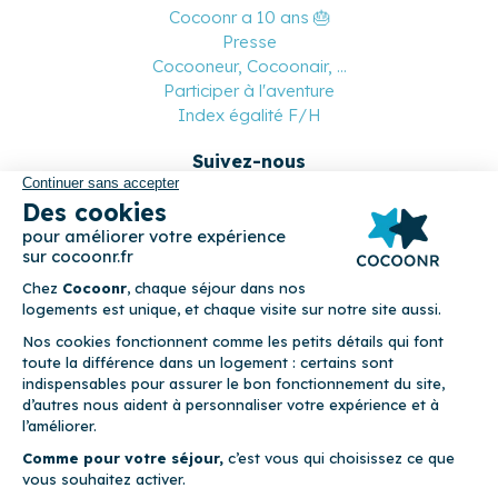
Cocoonr a 10 ans 🎂
Presse
Cocooneur, Cocoonair, ...
Participer à l'aventure
Index égalité F/H
Suivez-nous
Paiement sécurisé
© 2026 Cocoonr –
Mentions légales
–
Conditions générales de
location
–
CGU
–
Politique de confidentialité
–
Politique de
cookies