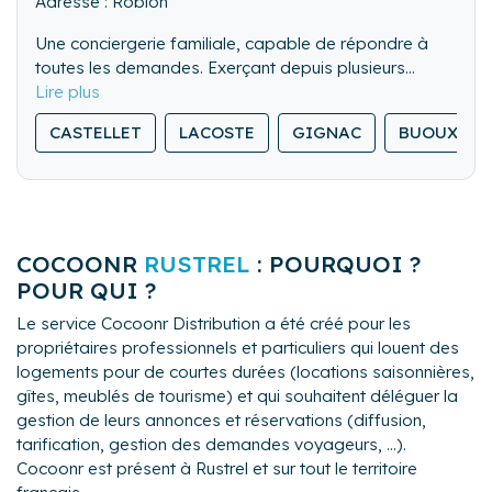
Adresse : Robion
Une conciergerie familiale, capable de répondre à
toutes les demandes. Exerçant depuis plusieurs
années sur le secteur du Luberon en Immobilier, notre
connaissance sera un réel atout pour vous guider tout
CASTELLET
LACOSTE
GIGNAC
BUOUX
au long de votre projet.
COCOONR
RUSTREL
: POURQUOI ?
POUR QUI ?
Le service Cocoonr Distribution a été créé pour les
propriétaires professionnels et particuliers qui louent des
logements pour de courtes durées (locations saisonnières,
gîtes, meublés de tourisme) et qui souhaitent déléguer la
gestion de leurs annonces et réservations (diffusion,
tarification, gestion des demandes voyageurs, ...).
Cocoonr est présent à Rustrel et sur tout le territoire