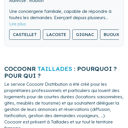
Adresse : Robion
Une conciergerie familiale, capable de répondre à
toutes les demandes. Exerçant depuis plusieurs
années sur le secteur du Luberon en Immobilier, notre
connaissance sera un réel atout pour vous guider tout
CASTELLET
LACOSTE
GIGNAC
BUOUX
au long de votre projet.
COCOONR
TAILLADES
: POURQUOI ?
POUR QUI ?
Le service Cocoonr Distribution a été créé pour les
propriétaires professionnels et particuliers qui louent des
logements pour de courtes durées (locations saisonnières,
gîtes, meublés de tourisme) et qui souhaitent déléguer la
gestion de leurs annonces et réservations (diffusion,
tarification, gestion des demandes voyageurs, ...).
Cocoonr est présent à Taillades et sur tout le territoire