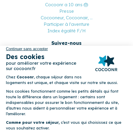
Cocoonr a 10 ans 🎂
Presse
Cocooneur, Cocoonair, ...
Participer à l'aventure
Index égalité F/H
Suivez-nous
Paiement sécurisé
© 2026 Cocoonr –
Mentions légales
–
Conditions générales de
location
–
CGU
–
Politique de confidentialité
–
Politique de
cookies