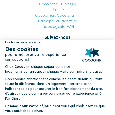
Cocoonr a 10 ans 🎂
Presse
Cocooneur, Cocoonair, ...
Participer à l'aventure
Index égalité F/H
Suivez-nous
Paiement sécurisé
© 2026 Cocoonr –
Mentions légales
–
Conditions générales de
location
–
CGU
–
Politique de confidentialité
–
Politique de
cookies