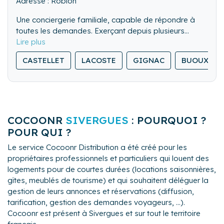
Adresse : Robion
Une conciergerie familiale, capable de répondre à
toutes les demandes. Exerçant depuis plusieurs
années sur le secteur du Luberon en Immobilier, notre
connaissance sera un réel atout pour vous guider tout
CASTELLET
LACOSTE
GIGNAC
BUOUX
au long de votre projet.
COCOONR
SIVERGUES
: POURQUOI ?
POUR QUI ?
Le service Cocoonr Distribution a été créé pour les
propriétaires professionnels et particuliers qui louent des
logements pour de courtes durées (locations saisonnières,
gîtes, meublés de tourisme) et qui souhaitent déléguer la
gestion de leurs annonces et réservations (diffusion,
tarification, gestion des demandes voyageurs, ...).
Cocoonr est présent à Sivergues et sur tout le territoire