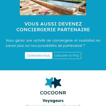
VOUS AUSSI DEVENEZ
CONCIERGERIE PARTENAIRE
Vous gérez une activité de conciergerie et souhaitez en
savoir plus sur nos possibilités de partenariat ?
Contactez-nous
Consulter la FAQ
COCOONR
Voyageurs