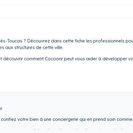
iès-Toucas ? Découvrez dans cette fiche les professionnels pouv
s aux structures de cette ville.
et découvrir comment Cocoonr peut vous aider à développer vot
u
s confiez votre bien à une conciergerie qui en prend soin comme si
e, nous sommes bien plus qu’un service de gestion opération