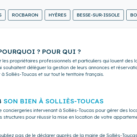
oximité recommandée par les clients
S
ROCBARON
HYÈRES
BESSE-SUR-ISSOLE
BO
 POURQUOI ? POUR QUI ?
 les propriétaires professionnels et particuliers qui louent de
i souhaitent déléguer la gestion de leurs annonces et réservation
Solliès-Toucas et sur tout le territoire français.
B
SON BIEN À SOLLIÈS-TOUCAS
e conciergeries intervenant à Solliès-Toucas pour gérer des l
s structures pour réussir la mise en location de votre appartem
ubliez pas de le déclarer auprès de la mairie de Solliès-Toucas