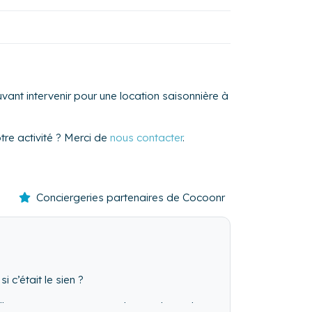
ant intervenir pour une location saisonnière à
re activité ? Merci de
nous contacter
.
Conciergeries partenaires de Cocoonr
 c’était le sien ?
nelle: nous sommes vos ambassadeurs de