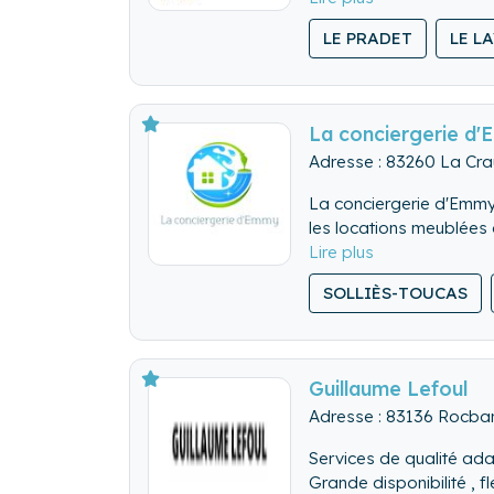
confiance pour prendre e
LE PRADET
LE L
Ce qui fait notre différ
Une équipe de professio
et créer une expérience 
Nous croyons profondém
La conciergerie d
partenaires locaux :
Adresse : 83260 La Cra
- 🎯 L’exigence du travai
La conciergerie d'Emmy 
- 🤝 Le respect des pe
les locations meublées 
- 💪 Une éthique forte,
Avec Serge Conciergerie
- 🌟 L’excellence dans 
Parce qu’un bien confié 
- 🛠️ Des partenaires lo
SOLLIÈS-TOUCAS
d’excellence.
Guillaume Lefoul
Adresse : 83136 Rocba
Services de qualité a
Grande disponibilité , fle