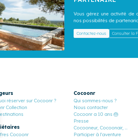
Vous gérez une activité de c
nos possibilités de partenaria
Contactez-nous
Consulter la
geurs
Cocoonr
oi réserver sur Cocoonr ?
Qui sommes-nous ?
r Collection
Nous contacter
stinations
Cocoonr a 10 ans 🎂
Presse
iétaires
Cocooneur, Cocoonair, ...
ffres Cocoonr
Participer à l'aventure