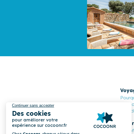
Voya
Pourqu
Cocoon
Nos de
Propr
Les o