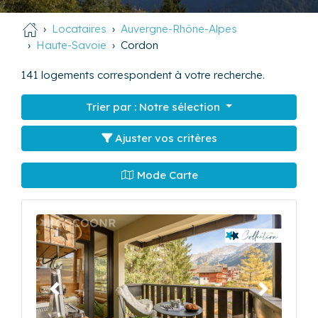
Locataires
Auvergne-Rhône-Alpes
Haute-Savoie
Cordon
141
logements correspondent à votre recherche.
Trier par :
Notre sélection
Ajuster vos critères
Mode Carte
Précédent
Suivant