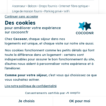
Ascenseur • Balcon • Draps fournis • Internet fibre optique •
Linge de maison fourni • Parking privé • WiFi
Précédent
Suivant
Village Lessy - Apt. O6
(2)
6931 Route du Chinaillon 74450 Le Grand-