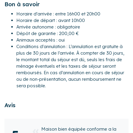
Bon à savoir
Pour encore plus de confort, les propriétaires ont décidé
Horaire d'arrivée : entre 16h00 et 20h00
d’investir dans les équipements complémentaires
Horaire de départ : avant 10h00
suivants : lave-linge, plancha, table et fer à repasser.
Arrivée autonome : obligatoire
Extérieur :
Dépôt de garantie : 200,00 €
- Une piscine privée non chauffée (4x2,5 m) sécurisée,
Animaux acceptés : oui
disposant de deux banquettes dont une balnéo. Elle est
Conditions d'annulation : L’annulation est gratuite à
ouverte de mi-mai à fin octobre. Possibilité de chauffer la
plus de 30 jours de l’arrivée. À compter de 30 jours,
piscine sur demande et en supplément (150€/semaine).
le montant total du séjour est dû, seuls les frais de
Les dates d’ouverture de la piscine sont non contractuelles
ménage éventuels et les taxes de séjour seront
et sujettes à modification.
remboursés. En cas d’annulation en cours de séjour
- Un beau jardin privé et clôturé de 1 200 m².
ou de non-présentation, aucun remboursement ne
- Une terrasse de 73 m² avec mobilier pour profiter des
sera possible.
beaux jours
- Un terrain de pétanque commun au domaine
Avis
La maison est idéalement située à Fox-Amphoux, dans un
environnement très agréable. Vous pourrez bénéficier à
proximité de tous les commerces essentiels mais aussi de
pée conforme a la
boutiques, restaurants, bars, marché...
Nous avons passé un 