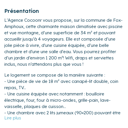
Présentation
L'Agence Cocoonr vous propose, sur la commune de Fox-
Amphoux, cette charmante maison climatisée avec piscine
et vue montagne, d’une superficie de 34 m² et pouvant
accueillir jusqu’à 4 voyageurs. Elle est composée d’une
jolie pièce à vivre, d'une cuisine équipée, d’une belle
chambre et d'une une salle d'eau. Vous pourrez profiter
d’un jardin d’environ 1 200 m²! Wifi, draps et serviettes
inclus, nous n’attendons plus que vous !
Le logement se compose de la manière suivante :
- Une pièce de vie de 18 m² avec canapé-lit double, coin
repas, TV...
- Une cuisine équipée avec notamment : bouilloire
électrique, four, four à micro-ondes, grille-pain, lave-
vaisselle, plaques de cuisson...
- Une chambre avec 2 lits jumeaux (90×200) pouvant être
rapprochés pour faire un lit double (180×200) et armoire.
- Une salle d'eau avec douche et WC.