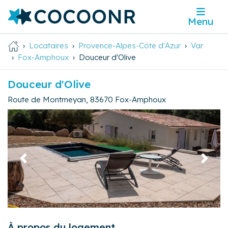
Menu
Locataires
Provence-Alpes-Côte d'Azur
Var
Fox-Amphoux
Douceur d'Olive
Douceur d'Olive
Route de Montmeyan
,
83670
Fox-Amphoux
Précédent
Suivan
À propos du logement