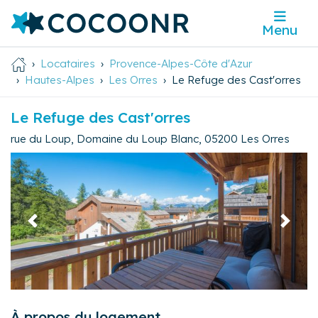
Menu
Locataires
Provence-Alpes-Côte d'Azur
Hautes-Alpes
Les Orres
Le Refuge des Cast'orres
Le Refuge des Cast'orres
rue du Loup, Domaine du Loup Blanc
,
05200
Les Orres
Précédent
Suivan
À propos du logement