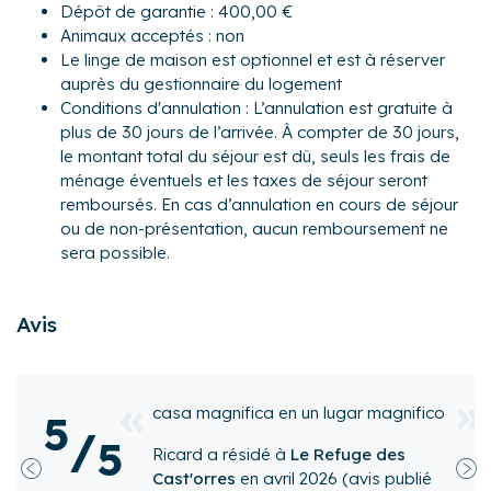
- Chambre 1 : un lit double (140×190), salle d'eau attenante
Dépôt de garantie : 400,00 €
avec douche, meuble vasque, sèche-serviettes
Animaux acceptés : non
- Chambre 2 : un lit queen-size (160x200)
Le linge de maison est optionnel et est à réserver
- Une salle d'eau avec douche à l'italienne, double vasque,
auprès du gestionnaire du logement
sèche-serviettes
Conditions d'annulation : L’annulation est gratuite à
- WC séparé
plus de 30 jours de l’arrivée. À compter de 30 jours,
le montant total du séjour est dû, seuls les frais de
Au 1er étage :
ménage éventuels et les taxes de séjour seront
- Une pièce de vie de 42 m² avec TV, avec un poêle à bois
remboursés. En cas d’annulation en cours de séjour
(bois non fourni)
ou de non-présentation, aucun remboursement ne
- Une cuisine équipée avec notamment : bouilloire
sera possible.
électrique, four, four à micro-ondes, grille-pain, lave-
vaisselle, plaques induction, cafetière, appareil à
raclette/fondue, robot de cuisine
Avis
- WC séparé
Au 2 ème étage :
- Une suite parentale avec un lit queen size (160x200), une
 un lugar magnifico
Chalet agréable et acc
5
salle de bain attenante avec baignoire, double vasque,
/
notre petite famille a 
5
sèche-serviettes
Le Refuge des
Navette à proximité tr
l 2026
(avis publié
Extérieur :