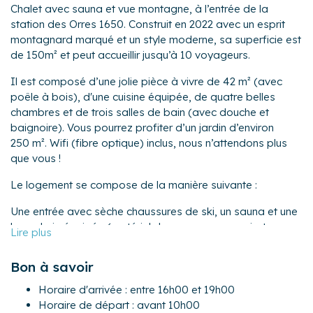
Chalet avec sauna et vue montagne, à l’entrée de la
station des Orres 1650. Construit en 2022 avec un esprit
montagnard marqué et un style moderne, sa superficie est
de 150m² et peut accueillir jusqu’à 10 voyageurs.
Il est composé d’une jolie pièce à vivre de 42 m² (avec
poêle à bois), d'une cuisine équipée, de quatre belles
chambres et de trois salles de bain (avec douche et
baignoire). Vous pourrez profiter d’un jardin d’environ
250 m². Wifi (fibre optique) inclus, nous n’attendons plus
que vous !
Le logement se compose de la manière suivante :
Une entrée avec sèche chaussures de ski, un sauna et une
buanderie équipée (matériel de repassage, aspirateur,
lave-linge).
Bon à savoir
Au rez-de-chaussée :
- Un dortoir pour 4 personnes : deux lits superposés (soit
Horaire d'arrivée : entre 16h00 et 19h00
4 couchages).
Horaire de départ : avant 10h00