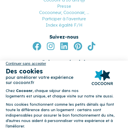
Nous contacter
Cocoonr a 10 ans 🎂
Presse
Cocooneur, Cocoonair, ...
Participer à l'aventure
Index égalité F/H
Suivez-nous
Paiement sécurisé
© 2026 Cocoonr –
Mentions légales
–
Conditions générales de
location
–
CGU
–
Politique de confidentialité
–
Politique de