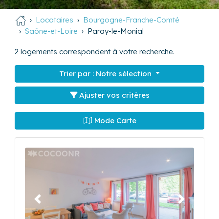
Locataires
Bourgogne-Franche-Comté
Saône-et-Loire
Paray-le-Monial
2
logements correspondent à votre recherche.
Trier par :
Notre sélection
Ajuster vos critères
Mode Carte
Précédent
Suivant